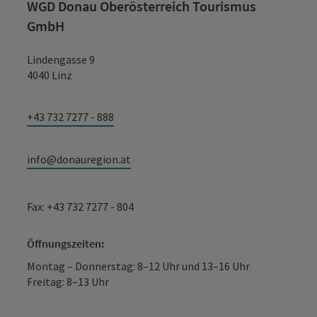
WGD Donau Oberösterreich Tourismus
GmbH
Copyr
Brot vom Bio-Pionier
Lindengasse 9
4040 Linz
+43 732 7277 - 888
info@donauregion.at
Mostkrautfleckerl
Fax: +43 732 7277 - 804
Öffnungszeiten:
Montag – Donnerstag: 8–12 Uhr und 13–16 Uhr
Freitag: 8–13 Uhr