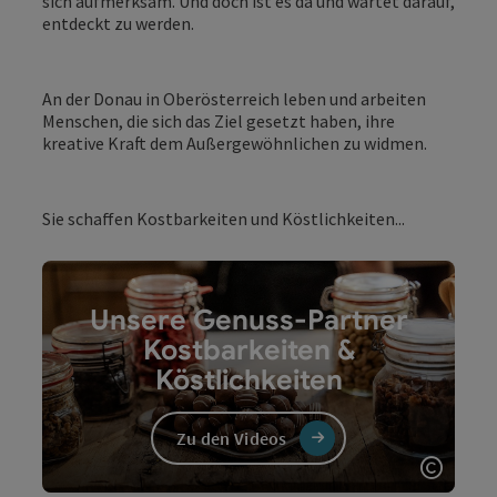
sich aufmerksam. Und doch ist es da und wartet darauf,
entdeckt zu werden.
An der Donau in Oberösterreich leben und arbeiten
Menschen, die sich das Ziel gesetzt haben, ihre
kreative Kraft dem Außergewöhnlichen zu widmen.
Sie schaffen Kostbarkeiten und Köstlichkeiten...
Unsere Genuss-Partner
Kostbarkeiten &
Köstlichkeiten
Zu den Videos
Copyri