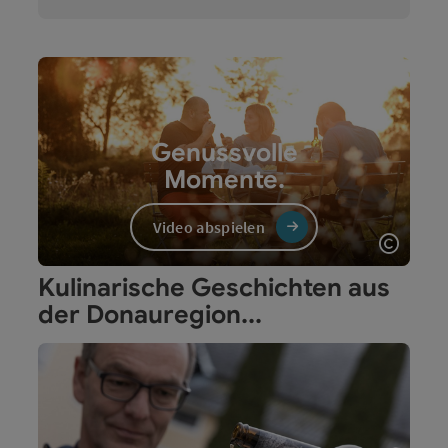
Genussvolle
Momente.
Video abspielen
Copyri
Video
Kulinarische Geschichten aus
der Donauregion...