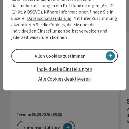
& -Märkte
Datenübermittlung in ein Drittland erfolgen (Art. 49
(1) lit. a DSGVO). Nähere Informationen finden Sie in
unserer
Datenschutzerklärung
. Mit Ihrer Zustimmung
akzeptieren Sie die Cookies, die Sie über die
individuellen Einstellungen selbst verwalten und
jederzeit widerrufen können.
Allen Cookies zustimmen
10 Jahre Sauwald Erdäpfel
Kirtag in St. Ägidi
Individuelle Einstellungen
🎉 Wir feiern Jubiläum! 🥔🎶🚜 Ein ganzes
Alle Cookies deaktivieren
Wochenende voller Genuss, Musik & echter Sauwald-
Power! Unser beliebter Sauwald…
V
Termin:
06.09.2026 / 09:00
d
A
zur Veranstaltung