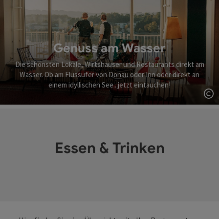
Genuss am Wasser
Die schönsten Lokale, Wirtshäuser und Restaurants direkt am
Wasser. Ob am Flussufer von Donau oder Inn oder direkt an
einem idyllischen See...jetzt eintauchen!
Co
Essen & Trinken