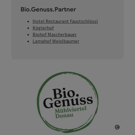
Bio.Genuss.Partner
Hotel Restaurant Faustschlössl
Köglerhof
Biohof Mascherbauer
Lamahof Weixlbaumer
Copyri