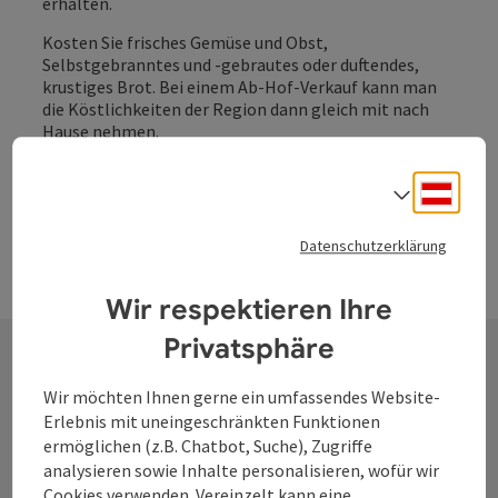
erhalten.
Kosten Sie frisches Gemüse und Obst,
Selbstgebranntes und -gebrautes oder duftendes,
krustiges Brot. Bei einem Ab-Hof-Verkauf kann man
die Köstlichkeiten der Region dann gleich mit nach
Hause nehmen.
Jetzt unsere landwirtschaftlichen Direktvermarketer
Deuts
durchstöbern!
Sprach
Datenschutzerklärung
Zu den Produzenten
Wir respektieren Ihre
Privatsphäre
Wir möchten Ihnen gerne ein umfassendes Website-
Genuss-
Erlebnis mit uneingeschränkten Funktionen
ermöglichen (z.B. Chatbot, Suche), Zugriffe
Veranstaltungen
analysieren sowie Inhalte personalisieren, wofür wir
Cookies verwenden. Vereinzelt kann eine