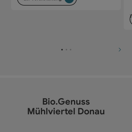
T
nächs
Bio.Genuss
Mühlviertel Donau