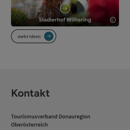
Copyr
Stadlerhof Wilhering
mehr Ideen
Forelle "Müllerin"
Kontakt
Tourismusverband Donauregion
Oberösterreich