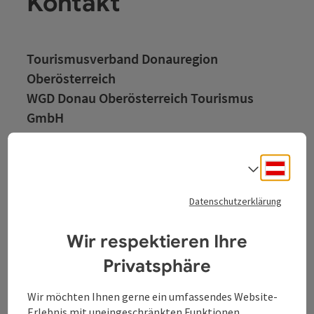
Kontakt
Tourismusverband Donauregion
Oberösterreich
WGD Donau Oberösterreich Tourismus
GmbH
Lindengasse 9
Deuts
4040 Linz
Sprach
Datenschutzerklärung
+43 732 7277 - 888
Wir respektieren Ihre
info@donauregion.at
Privatsphäre
Wir möchten Ihnen gerne ein umfassendes Website-
Fax: +43 732 7277 - 804
Erlebnis mit uneingeschränkten Funktionen