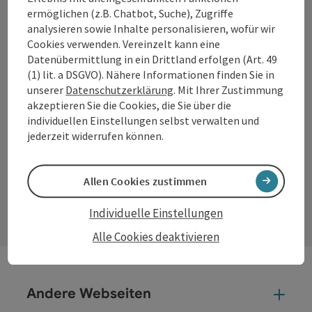
ermöglichen (z.B. Chatbot, Suche), Zugriffe
Öffnungszeiten:
analysieren sowie Inhalte personalisieren, wofür wir
Montag – Donnerstag: 8–12 Uhr und 13–16 Uhr
Cookies verwenden. Vereinzelt kann eine
Freitag: 8–13 Uhr
Datenübermittlung in ein Drittland erfolgen (Art. 49
(1) lit. a DSGVO). Nähere Informationen finden Sie in
unserer
Datenschutzerklärung
. Mit Ihrer Zustimmung
akzeptieren Sie die Cookies, die Sie über die
Facebook
Instagram
YouTube
LinkedIn
individuellen Einstellungen selbst verwalten und
jederzeit widerrufen können.
Kontaktformular
Allen Cookies zustimmen
Kont
Individuelle Einstellungen
Alle Cookies deaktivieren
Andere Webseiten
And