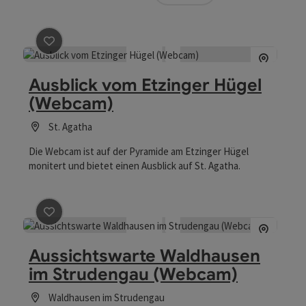
Beitrag merken
: Ausblick vom Etzinger Hügel (Webc
Ausblick vom Etzinger Hügel
(Webcam)
St. Agatha
Die Webcam ist auf der Pyramide am Etzinger Hügel
monitert und bietet einen Ausblick auf St. Agatha.
Beitrag merken
: Aussichtswarte Waldhausen im Str
Aussichtswarte Waldhausen
im Strudengau (Webcam)
Waldhausen im Strudengau