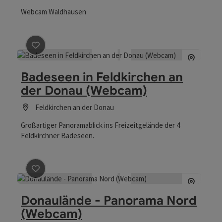
Webcam Waldhausen
Beitrag merken
: Badeseen in Feldkirchen an der Don
Badeseen in Feldkirchen an
der Donau (Webcam)
Feldkirchen an der Donau
Großartiger Panoramablick ins Freizeitgelände der 4
Feldkirchner Badeseen.
Beitrag merken
: Donaulände - Panorama Nord (Webc
Donaulände - Panorama Nord
(Webcam)