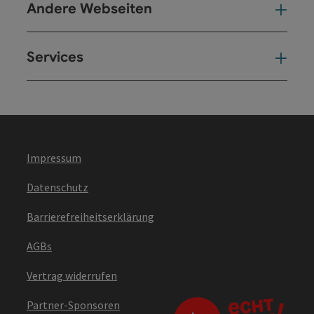
Andere Webseiten
And
Services
Ser
Impressum
Datenschutz
Barrierefreiheitserklärung
AGBs
Vertrag widerrufen
Partner-Sponsoren