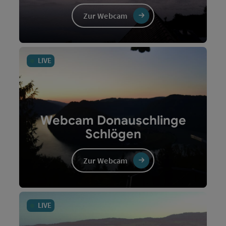
Zur Webcam
LIVE
Webcam Donauschlinge
Schlögen
Zur Webcam
LIVE