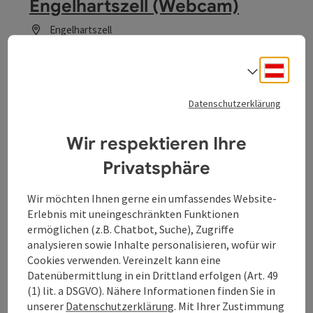
Engelhartszell (Webcam)
Engelhartszell
Panorama-Webcam Engelhartszell!
Deuts
Sprach
Beitrag merken
: Heindlkai Mauthausen
Datenschutzerklärung
Wir respektieren Ihre
Heindlkai Mauthausen
Privatsphäre
Mauthausen
Spazieren gehen entlang des historischen Leopold-
Wir möchten Ihnen gerne ein umfassendes Website-
Heindlkais in Mauthausen. Vorbei an den Gastgärten mit
Erlebnis mit uneingeschränkten Funktionen
Blick auf die Donau. Die historischen Bürgerhäuser
ermöglichen (z.B. Chatbot, Suche), Zugriffe
komplettieren das altstädtische Ensemble des
analysieren sowie Inhalte personalisieren, wofür wir
Jahrhunderte alten Donaumarktes Mauthausen.
Beitrag merken
: Hotel Faustschlössl Ausblick (Webc
Cookies verwenden. Vereinzelt kann eine
Datenübermittlung in ein Drittland erfolgen (Art. 49
(1) lit. a DSGVO). Nähere Informationen finden Sie in
Hotel Faustschlössl Ausblick
unserer
Datenschutzerklärung
. Mit Ihrer Zustimmung