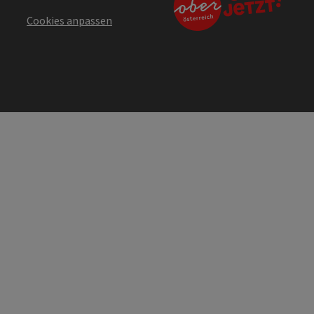
Cookies anpassen