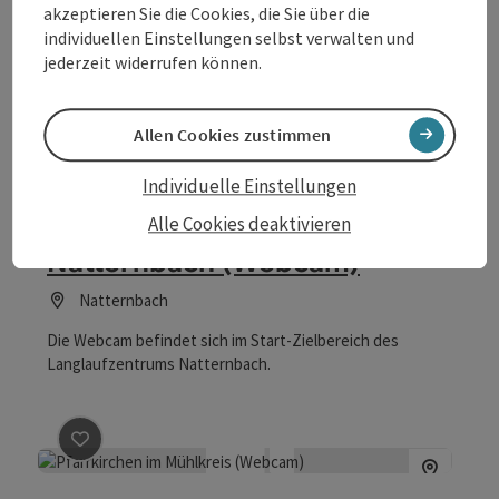
(Webcam)
akzeptieren Sie die Cookies, die Sie über die
individuellen Einstellungen selbst verwalten und
Feldkirchen an der Donau
jederzeit widerrufen können.
Die Webcam zeigt auf das Donaustädtchen Aschach an
der Donau und ist am Dach des Hotel Faustschlössl
Allen Cookies zustimmen
montiert.
Individuelle Einstellungen
Beitrag merken
: Natternbach (Webcam)
Alle Cookies deaktivieren
Natternbach (Webcam)
Natternbach
Die Webcam befindet sich im Start-Zielbereich des
Langlaufzentrums Natternbach.
Beitrag merken
: Pfarrkirchen im Mühlkreis (Webcam)