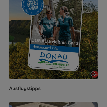
Copyri
Ausflugstipps