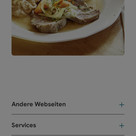
Andere Webseiten
And
Services
Ser