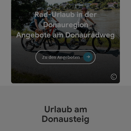
Rad-Urlaub in der
Donauregion
Angebote am Donauradweg
Zu den Angeboten
Copyri
Urlaub am
Donausteig