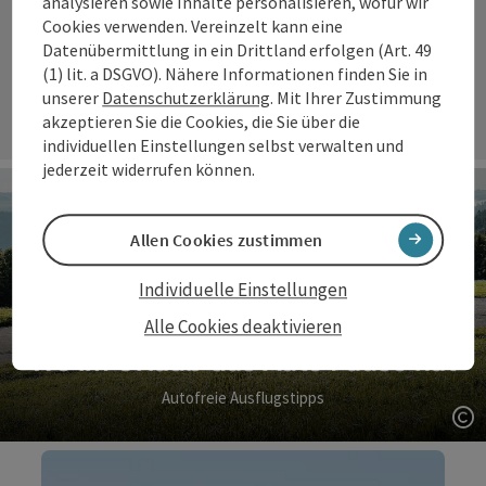
ist gut für die Natur und gut für sich
analysieren sowie Inhalte personalisieren, wofür wir
Cookies verwenden. Vereinzelt kann eine
selbst.
Datenübermittlung in ein Drittland erfolgen (Art. 49
(1) lit. a DSGVO). Nähere Informationen finden Sie in
unserer
Datenschutzerklärung
. Mit Ihrer Zustimmung
akzeptieren Sie die Cookies, die Sie über die
individuellen Einstellungen selbst verwalten und
jederzeit widerrufen können.
Allen Cookies zustimmen
Individuelle Einstellungen
Alle Cookies deaktivieren
Wo im Urlaub das Auto Pause hat
Autofreie Ausflugstipps
Co