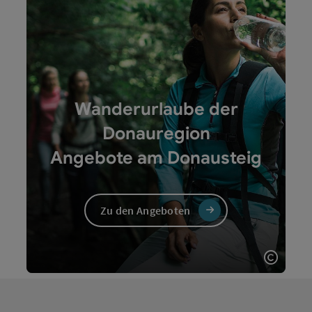
Wanderurlaube der
Donauregion
Angebote am Donausteig
Zu den Angeboten
Copyri