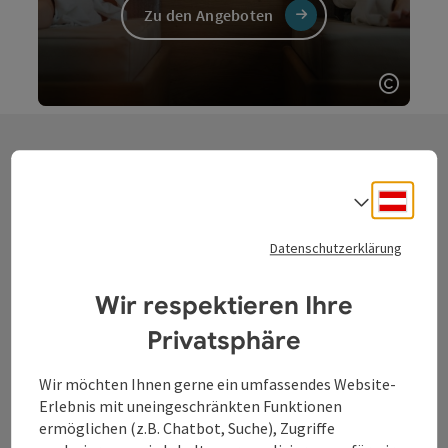
Zu den Angeboten
Copyri
Deuts
Sprach
Urlaub ohne Auto
Datenschutzerklärung
genießen
Wir respektieren Ihre
Schon gewusst? Die Donauregion
Privatsphäre
ist mit ihrem dichten Radnetz ganz
einfach ohne Auto zu erkunden.
Wir möchten Ihnen gerne ein umfassendes Website-
Ankommen, rein in den Sattel und
Erlebnis mit uneingeschränkten Funktionen
dem Auto eine Pause gönnen – das
ermöglichen (z.B. Chatbot, Suche), Zugriffe