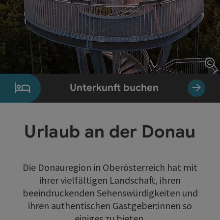
Co
Unterkunft buchen
Urlaub an der Donau
Die Donauregion in Oberösterreich hat mit
ihrer vielfältigen Landschaft, ihren
beeindruckenden Sehenswürdigkeiten und
ihren authentischen Gastgeber:innen so
einiges zu bieten.