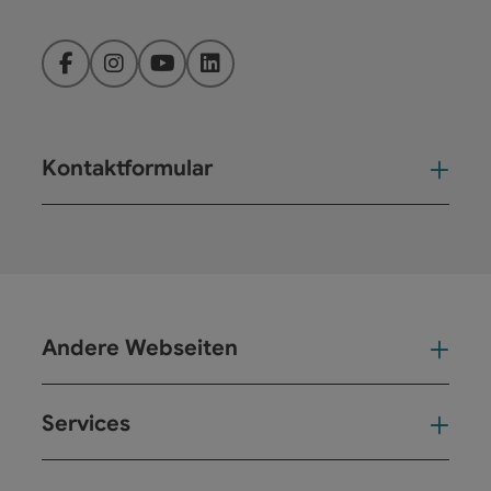
Facebook
Instagram
YouTube
LinkedIn
Kontaktformular
Kont
Andere Webseiten
And
Services
Ser