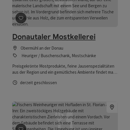
Beitrag merken
: Donautaler Mostkellerei
Donautaler Mostkellerei
Obermühl an der Donau
Heuriger / Buschenschank, Mostschänke
Preisgekrönte Mostprodukte, feine Jausenspezialitäten
aus der Region und ein gemütliches Ambiente findet man
in Mostsommelier Erich Aumüllers Donautaler Mostkellerei
Öffnungszeiten
derzeit geschlossen
in Obermühl. Gruppenführungen ab 12 Personen möglich!