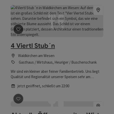
Beitrag merken
: 4 Viertl Stub´n
4 Viertl Stub´n
Waldkirchen am Wesen
Gasthaus / Wirtshaus, Heuriger / Buschenschank
Wir sind ein kleiner aber feiner Familienbetrieb. Uns liegt
Qualität und Regionalität unserer Speisen sehr am
Herzen. Es war uns ein Anliegen für Wanderer und
jetzt geöffnet,
schließt um 22:00
Einheimische wieder einen Ort zum Zusammensitzen zu
schaffen. Ein Ort an dem man sich willkommen und
angekommen fühlt. Bei uns kannst du gemütlich
einkehren und deine Kraftreserven wieder aufladen.
Beitrag merken
: Aktuelle Öffnungszeiten Wirte Bad K
Unsere Stube lädt zum sitzen egal ob du nach einer