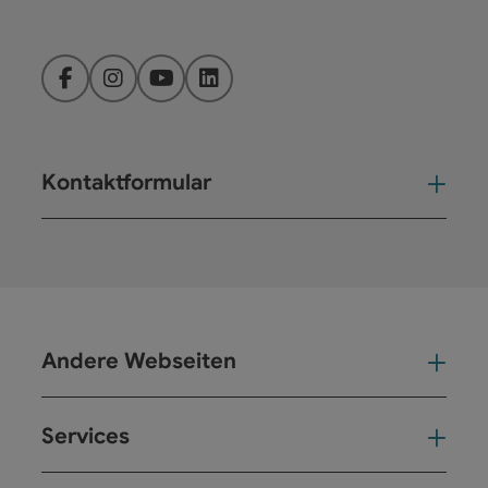
Facebook
Instagram
YouTube
LinkedIn
Kontaktformular
Kont
Andere Webseiten
And
Services
Ser