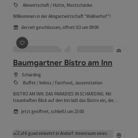
Almwirtschaft / Hütte, Mostschänke
Willkommen in der Almgastwirtschaft "Wallnerhof"!
derzeit geschlossen
, öffnet SO um 09:00
Beitrag merken
: Baumgartner Bistro am Inn
Baumgartner Bistro am Inn
Schärding
Buffet / Imbiss / Fastfood, Jausenstation
BISTRO AM INN. DAS PARADIES IN SCHÄRDING. Mit
traumhaften Blick auf den Inn lädt das Bistro ein, die
Seele baumeln zu lassen. Im Innenbereich finden rund 35
jetzt geöffnet,
schließt um 23:00
Personen Platz in gemütlicher Atmosphäre, im großen
Gastgarten erwarten die Besucher/innen gemütliche
Lounges, Sitzmöbel und Liegestühle mit Beach Flair -
perfekt zum Entspannen, Genießen und Zusammensein.