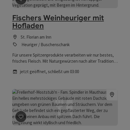
Beitrag merken
: Fischers Weinheuriger mit Hofladen
Fischers Weinheuriger mit
Hofladen
St. Florian am Inn
Heuriger / Buschenschank
Für unsere Spitzenprodukte verarbeiten wir nur bestes,
frisches Fleisch. Mit Naturgewürzen nach alter Tradition
abgeschmeckt steht Ihnen höchste Qualität zum Genuss
jetzt geöffnet,
schließt um 03:00
bereit.Bei uns erwerben Sie landwirtschaftliche Produkte
höchster Qualität! Überzeugen Sie sich vor Ort von der
Frische unseres Angebote.
Beitrag merken
: Frellerhof-Moststub'n - Fam. Spindler