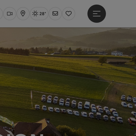
28°
Hauptmenü öffne
Aktuelles Wetter
Linz, sonnig
uchen
Webcams
Karte
Newsletter
Merkzettel