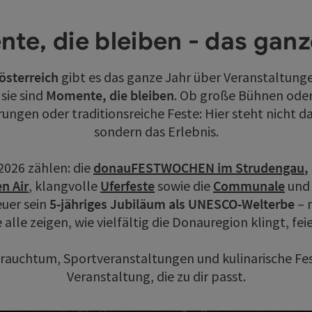
te, die bleiben - das ganz
österreich
gibt es das ganze Jahr über Veranstaltungen
sie sind
Momente, die bleiben
. Ob große Bühnen oder
ungen oder traditionsreiche Feste: Hier steht nicht d
sondern das Erlebnis.
2026 zählen: die
donauFESTWOCHEN im Strudengau
,
n Air
, klangvolle
Uferfeste
sowie die
Communale
un
euer sein
5-jähriges Jubiläum als UNESCO-Welterbe
– 
ie alle zeigen, wie vielfältig die Donauregion klingt, fe
Brauchtum, Sportveranstaltungen und kulinarische Fes
Veranstaltung, die zu dir passt.