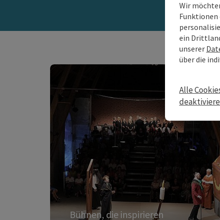
Wir möchten
Funktionen 
personalisi
ein Drittlan
unserer
Dat
über die ind
Bühnen, die inspirieren
Alle Cookie
deaktivier
Theater, Kabarett,
Ausstellung
Theater, Kabarett, Lesungen und
Ausstellungen in der Donauregion
Oberösterreich – historische Spielstätten,
Stifte, Schlösser und moderne Bühnen
schaffen den Rahmen für inspirierende
Kulturmomente.
Bühnen, die inspirieren