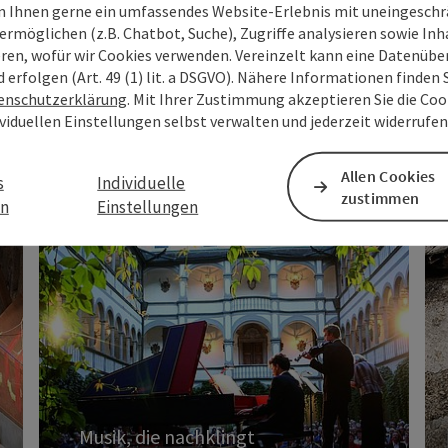
 Ihnen gerne ein umfassendes Website-Erlebnis mit uneingesch
ermöglichen (z.B. Chatbot, Suche), Zugriffe analysieren sowie Inh
eren, wofür wir Cookies verwenden. Vereinzelt kann eine Datenübe
d erfolgen (Art. 49 (1) lit. a DSGVO). Nähere Informationen finden S
enschutzerklärung
. Mit Ihrer Zustimmung akzeptieren Sie die Cook
ividuellen Einstellungen selbst verwalten und jederzeit widerrufe
Allen Cookies
Musik, die nachklingt
s
Individuelle
zustimmen
en
Einstellungen
Musik, Konzerte,
Festspiele
Konzerte, Open-Air-Events, Festspiele und
Kulturwochen entlang der Donau – große
Stimmen und besondere Klangmomente.
Musik, die nachklingt