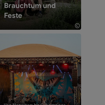
Brauchtum und
Feste
Alle Veranstaltungen
ght öffnen
Copyright öff
umdrehen
uchtum und Feste, Tradition, die einlädt - Karte umdrehen
Von Megastars bis Geheimtipps
Alle
Veranstaltungen
Alle Veranstaltungen in den Orten der
Donauregion Oberösterreich auf einen
Blick – übersichtlich, aktuell und nach
Datum sortiert.
Von Megastars bis Geheimtipps