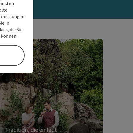
ränkten
alte
rmittlung in
ie in
ies, die Sie
n können.
Tradition, die einlädt
Brauchtum und
Feste
Von Fasching über Ostern bis Advent:
Brauchtumsveranstaltungen, Feste und
regionale Höhepunkte, die Gemeinschaft
und Identität verbinden.
Tradition, die einlädt