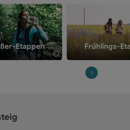
ßer-Etappen
Frühlings-Et
Copyright öffnen
nächstes Element
teig