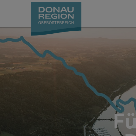
Accesskey
Accesskey
Accesskey
Accesskey
Accesskey
Accesskey
Zum Inhalt
Zur Navigation
Zum Seitenanfang
Zur Kontaktseite
Zum Impressum
Zur Startseite
[0]
[7]
[1]
[5]
[3]
[2]
Fü