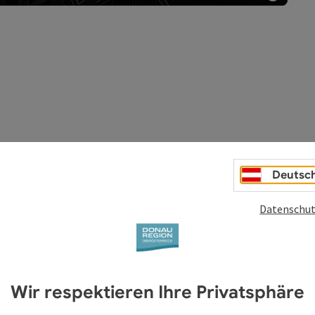
Copyri
Deutsc
Datenschut
Wandern am Donausteig
Auf 450 Kilometern entlang der Donau wandern
Wir respektieren Ihre Privatsphäre