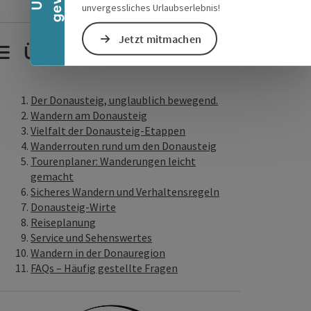
unvergessliches Urlaubserlebnis!
Jetzt mitmachen
Übersicht Donausteig
Der Donausteig, unglaublich bewegend.
Wandern am Donausteig
Vielfalt der Donausteig-Etappen
Wanderrouten rund um den Donausteig
Tourenplaner: Wanderungen leicht
gemacht
Sicheres Wandern und Verhaltensregeln
Donausteig-Wirte
Reiseplanung
Service und Sehenswertes
Wandern in der Donauregion
FAQs – Häufig gestellte Fragen