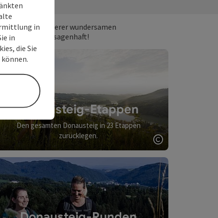
ränkten
alte
rmittlung in
egs begegnen Wanderer wundersamen
teig ist einfach sagenhaft!
ie in
ies, die Sie
n können.
Donausteig-Etappen
Den gesamten Donausteig in 23 Etappen
zurücklegen.
Copyright öff
Donausteig-Runden