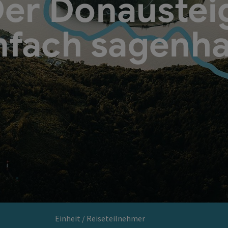
er Donaustei
nfach sagenha
Einheit / Reiseteilnehmer