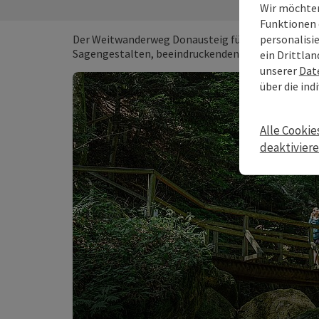
Wir möchten
Funktionen 
personalisi
Der Weitwanderweg Donausteig führt entlang beid
Sagengestalten, beeindruckenden Landschaften und 
ein Drittlan
unserer
Dat
über die ind
Alle Cookie
deaktivier