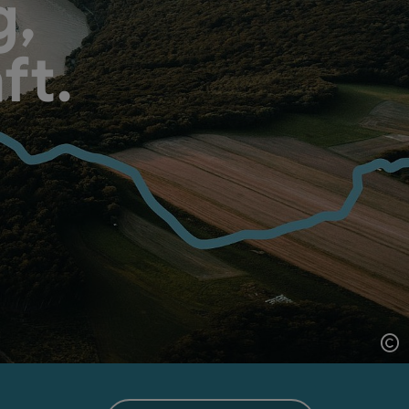
g,
ft.
Co