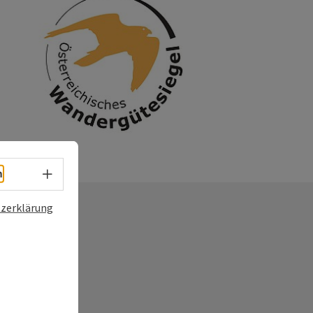
ght öffnen
Sprachwahl - Menü öffnen
h
zerklärung