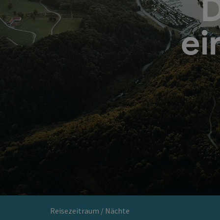
D
ei
Reisezeitraum / Nächte