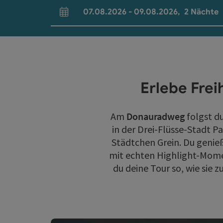
07.08.2026
-
09.08.2026
,
2
Nächte
An- und Abreisefelder
Erlebe Frei
Am
Donauradweg
folgst du
in der Drei-Flüsse-Stadt P
Städtchen Grein. Du genie
mit echten Highlight-Mome
du deine Tour so, wie sie