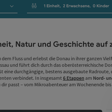
1
Einheit
,
2
Erwachsene
,
0
Kinder
Einheitenanzahl und Personenfelder
heit, Natur und Geschichte auf
 dem Fluss und erlebst die Donau in ihrer ganzen Viel
assau und führt dich durch das oberösterreichische Dona
ßt eine durchgängige, bestens ausgebaute Radroute,
nten verbindet. In insgesamt
6 Etappen
am
Nord- un
 zu dir passt – vom Mikroabenteuer am Wochenende bis