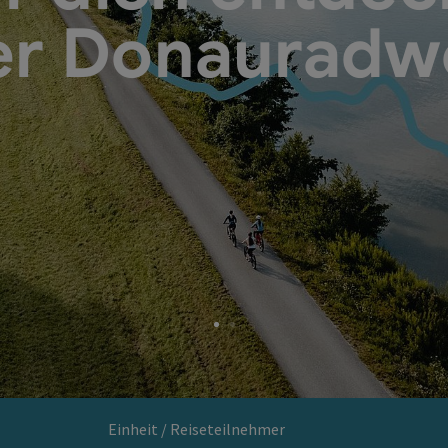
er Donauradw
Einheit / Reiseteilnehmer