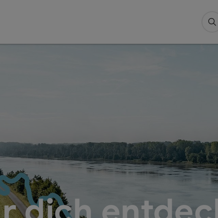
S
r dich entdec