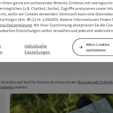
 Ihnen gerne ein umfassendes Website-Erlebnis mit uneingesch
ermöglichen (z.B. Chatbot, Suche), Zugriffe analysieren sowie Inh
eren, wofür wir Cookies verwenden. Vereinzelt kann eine Datenübe
d erfolgen (Art. 49 (1) lit. a DSGVO). Nähere Informationen finden S
enschutzerklärung
. Mit Ihrer Zustimmung akzeptieren Sie die Cook
ividuellen Einstellungen selbst verwalten und jederzeit widerrufe
Allen Cookies
er Donau: Vielfalt, die zu dei
s
Individuelle
zustimmen
en
Einstellungen
Strecken auf dich! So kannst du etwa von der
Barockstadt Schärd
uradwegs
wählen.