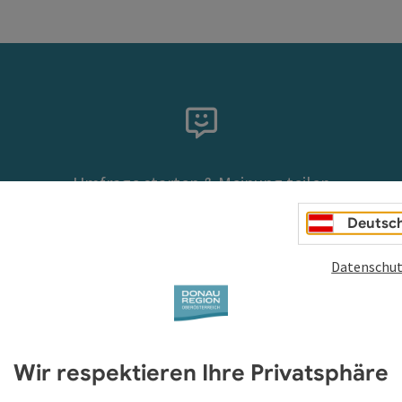
Umfrage starten & Meinung teilen
 Glück ein unvergessliche
Deutsc
Datenschut
Jetzt mitmachen
Wir respektieren Ihre Privatsphäre