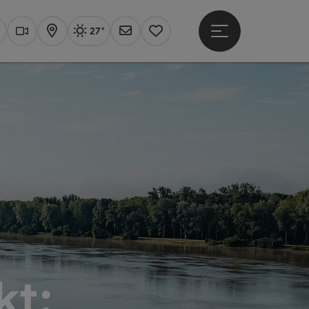
27°
Hauptmenü öffne
Aktuelles Wetter
Linz, sonnig
uchen
Webcams
Karte
Newsletter
Merkzettel
kt: