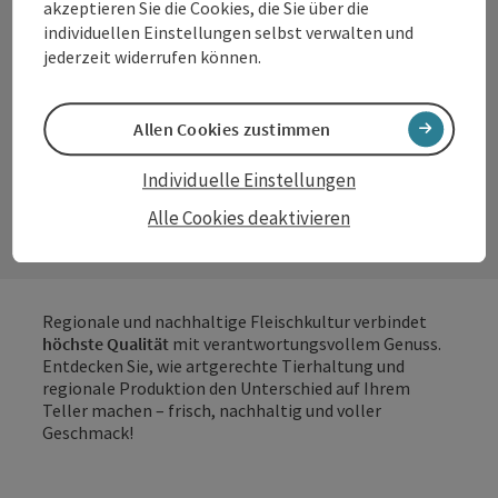
Von der Wiese auf
akzeptieren Sie die Cookies, die Sie über die
individuellen Einstellungen selbst verwalten und
den Teller:
jederzeit widerrufen können.
Regionale &
nachhaltige
Allen Cookies zustimmen
Fleischkultur
Individuelle Einstellungen
Alle Cookies deaktivieren
Regionale und nachhaltige Fleischkultur verbindet
höchste Qualität
mit verantwortungsvollem Genuss.
Entdecken Sie, wie artgerechte Tierhaltung und
regionale Produktion den Unterschied auf Ihrem
Teller machen – frisch, nachhaltig und voller
Geschmack!