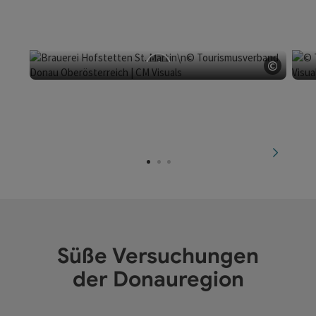
©
Copyri
Brauerei Hofstetten
St. Martin im Mühlkreis
nächste
Süße Versuchungen
der Donauregion