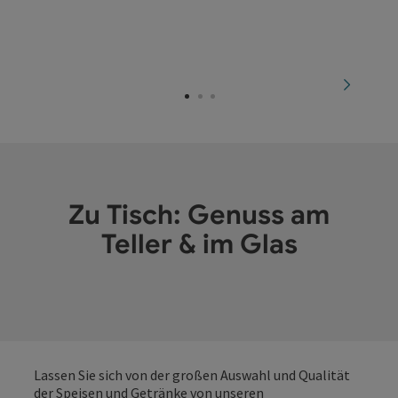
Landhotel Gasthof Bauböck
Andorf
nächste
Zu Tisch: Genuss am
Teller & im Glas
Lassen Sie sich von der großen Auswahl und Qualität
der Speisen und Getränke von unseren