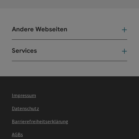
Andere Webseiten
And
Services
Ser
Impressum
Datenschutz
Barrierefreiheitserklärung
AGBs