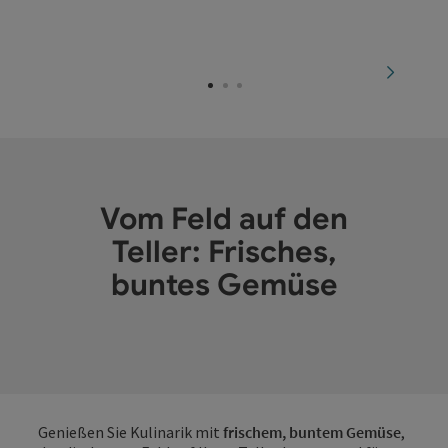
Au an der Donau
nächste
Vom Feld auf den
Teller: Frisches,
buntes Gemüse
Genießen Sie Kulinarik mit
frischem, buntem Gemüse
,