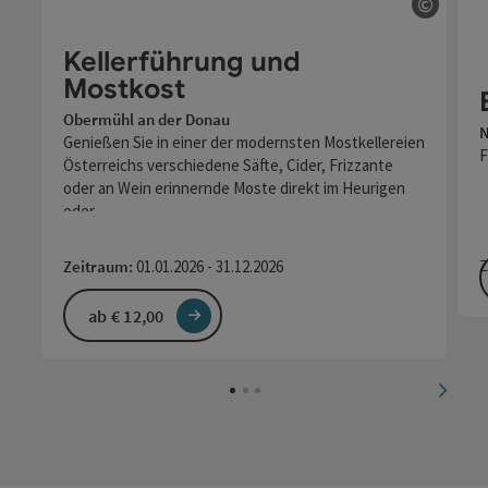
©
Copyri
Kellerführung und
Mostkost
Obermühl an der Donau
N
Genießen Sie in einer der modernsten Mostkellereien
F
Österreichs verschiedene Säfte, Cider, Frizzante
oder an Wein erinnernde Moste direkt im Heurigen
oder…
Z
Zeitraum:
01.01.2026 - 31.12.2026
ab € 12,00
nächs