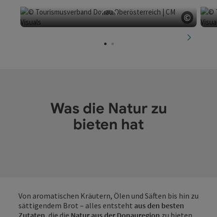
©
Copyri
LOMO ALTO - Organico
nächste
Pfarrkirchen im Mühlkreis
Was die Natur zu
bieten hat
Von aromatischen Kräutern, Ölen und Säften bis hin zu
sättigendem Brot – alles entsteht
aus den besten
Zutaten
, die die
Natur aus der Donauregion
zu bieten