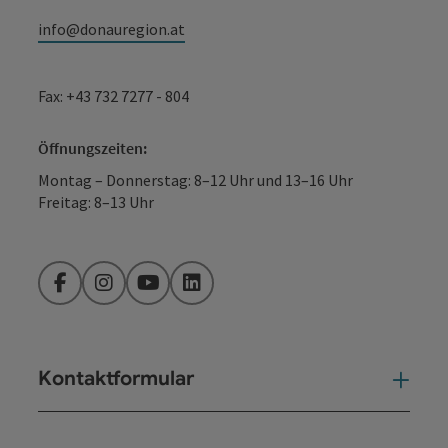
info@donauregion.at
Fax: +43 732 7277 - 804
Öffnungszeiten:
Montag – Donnerstag: 8–12 Uhr und 13–16 Uhr
Freitag: 8–13 Uhr
Facebook
Instagram
YouTube
LinkedIn
Kontaktformular
Kont