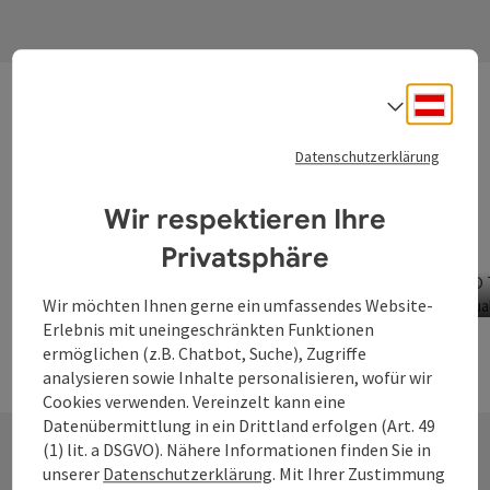
Deuts
Die Donauregion verführt mit süßen Versuchungen,
Sprach
die von
traditionellen Mehlspeisen
bis hin zu
innovativen Desserts
reichen. Mit regionalen Zutaten
Datenschutzerklärung
und viel Liebe zubereitet, sind diese Köstlichkeiten ein
Highlight für alle Naschkatzen.
Wir respektieren Ihre
Privatsphäre
©
Wir möchten Ihnen gerne ein umfassendes Website-
Copyri
Erlebnis mit uneingeschränkten Funktionen
Panoramacafe Bauer
nächste
ermöglichen (z.B. Chatbot, Suche), Zugriffe
analysieren sowie Inhalte personalisieren, wofür wir
Pfarrkirchen im Mühlkreis
Cookies verwenden. Vereinzelt kann eine
Datenübermittlung in ein Drittland erfolgen (Art. 49
(1) lit. a DSGVO). Nähere Informationen finden Sie in
unserer
Datenschutzerklärung
. Mit Ihrer Zustimmung