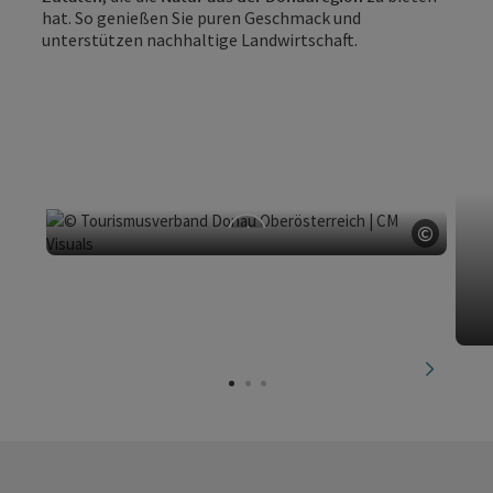
hat. So genießen Sie puren Geschmack und
unterstützen nachhaltige Landwirtschaft.
©
Copyri
Biohof Mascherbauer
Schwertberg
nächste