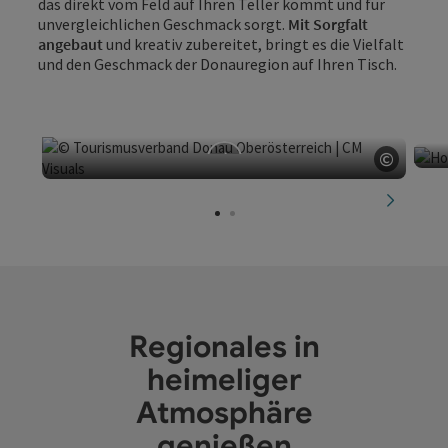
das direkt vom Feld auf Ihren Teller kommt und für
unvergleichlichen Geschmack sorgt.
Mit Sorgfalt
angebaut
und kreativ zubereitet, bringt es die Vielfalt
und den Geschmack der Donauregion auf Ihren Tisch.
©
Copyri
B
Biohof Achleitner
nächste
Eferding
Regionales in
heimeliger
Atmosphäre
genießen