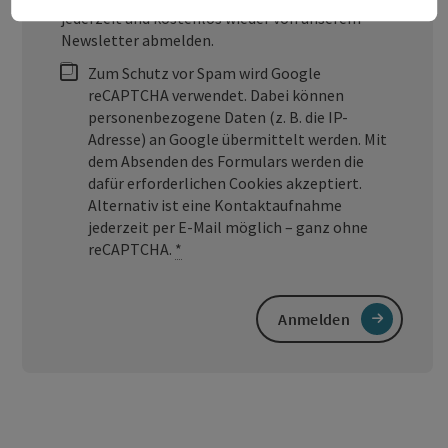
jederzeit und kostenlos wieder von unserem
Newsletter abmelden.
Zum Schutz vor Spam wird Google
reCAPTCHA verwendet. Dabei können
personenbezogene Daten (z. B. die IP-
Adresse) an Google übermittelt werden. Mit
dem Absenden des Formulars werden die
dafür erforderlichen Cookies akzeptiert.
Alternativ ist eine Kontaktaufnahme
jederzeit per E-Mail möglich – ganz ohne
reCAPTCHA.
*
Anmelden