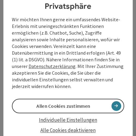
Privatsphäre
Wir möchten Ihnen gerne ein umfassendes Website-
E-Mail
*
Erlebnis mit uneingeschränkten Funktionen
ermöglichen (z.B. Chatbot, Suche), Zugriffe
analysieren sowie Inhalte personalisieren, wofür wir
Cookies verwenden. Vereinzelt kann eine
Themen wählen
Datenübermittlung in ein Drittland erfolgen (Art. 49
(1) lit. a DSGVO). Nähere Informationen finden Sie in
Newsletter (B2C)
unserer
Datenschutzerklärung
. Mit Ihrer Zustimmung
akzeptieren Sie die Cookies, die Sie über die
Donaujournal (B2B)
individuellen Einstellungen selbst verwalten und
Presseverteiler (Medienvertreter)
jederzeit widerrufen können.
Deine bekannt gegebenen Daten (E-Mail-
Allen Cookies zustimmen
Adresse, optional: Anrede, Vor- und Zuname)
werden ausschließlich für den Versand des
Individuelle Einstellungen
Newsletters der WGD Donau Oberösterreich
Tourismus GmbH gespeichert, verarbeitet und
Alle Cookies deaktivieren
nicht an Dritte weitergegeben. Du kannst dich