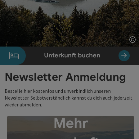
Co
Unterkunft buchen
Newsletter Anmeldung
Bestelle hier kostenlos und unverbindlich unseren
Newsletter. Selbstverständlich kannst du dich auch jederzeit
wieder abmelden.
Mehr