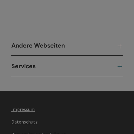
Andere Webseiten
And
Services
Ser
Impressum
Datenschutz