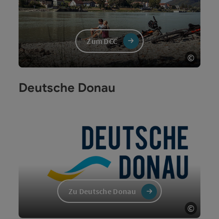
Zum DCC
©
Copyri
Deutsche Donau
Zu Deutsche Donau
©