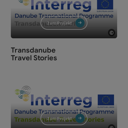
Zum Projekt
©
Copyri
Transdanube
Travel Stories
Zum Projekt
©