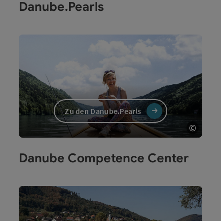
Danube.Pearls
Zu den Danube.Pearls
©
Copyri
Danube Competence Center