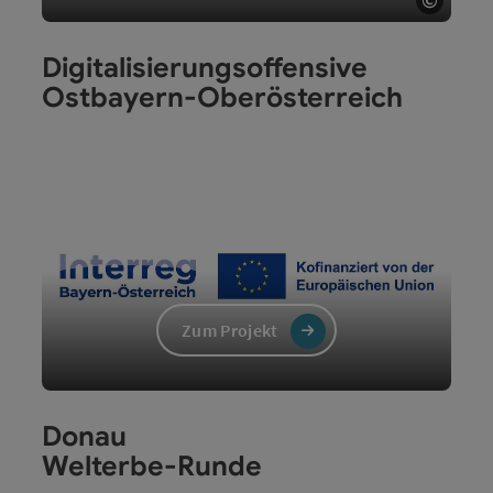
Copyri
Digitalisierungsoffensive
Ostbayern-Oberösterreich
Zum Projekt
Donau
Welterbe-Runde