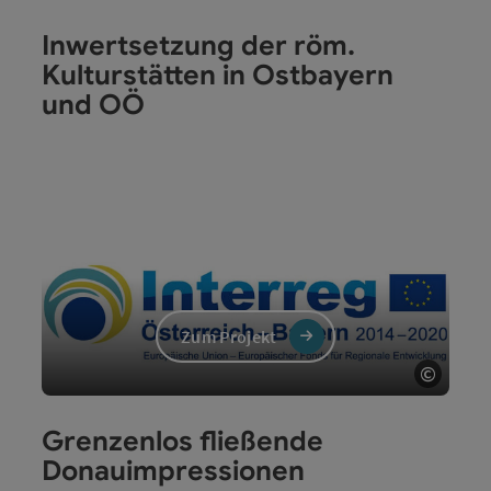
Copyri
Inwertsetzung der röm.
Kulturstätten in Ostbayern
und OÖ
Zum Projekt
©
Copyri
Grenzenlos fließende
Donauimpressionen