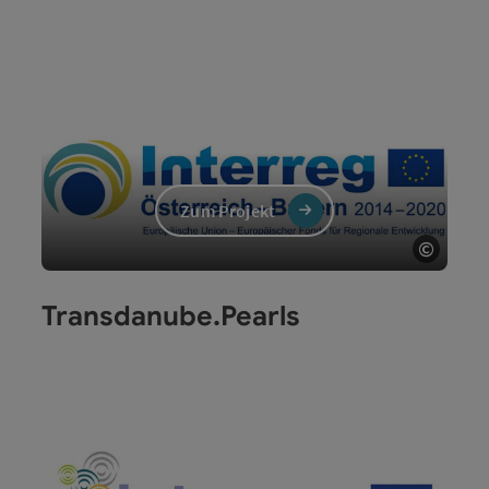
Zum Projekt
©
Copyri
Transdanube.Pearls