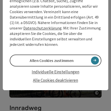
ermöglichen (z.B. Chatbot, Suche), Zugriffe
analysieren sowie Inhalte personalisieren, wofür wir
Cookies verwenden. Vereinzelt kann eine
©
Datenübermittlung in ein Drittland erfolgen (Art. 49
Copyri
(1) lit. a DSGVO). Nähere Informationen finden Sie in
unserer
Datenschutzerklärung
. Mit Ihrer Zustimmung
Römerradweg
akzeptieren Sie die Cookies, die Sie über die
individuellen Einstellungen selbst verwalten und
jederzeit widerrufen können.
Allen Cookies zustimmen
Individuelle Einstellungen
Alle Cookies deaktivieren
Zum Römerradweg
©
Copyri
Innradweg