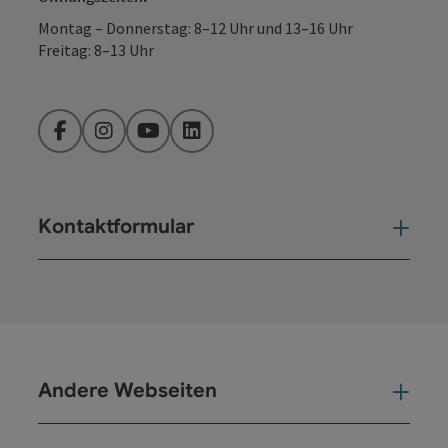
Montag – Donnerstag: 8–12 Uhr und 13–16 Uhr
Freitag: 8–13 Uhr
Facebook
Instagram
YouTube
LinkedIn
Kontaktformular
Kont
Andere Webseiten
And