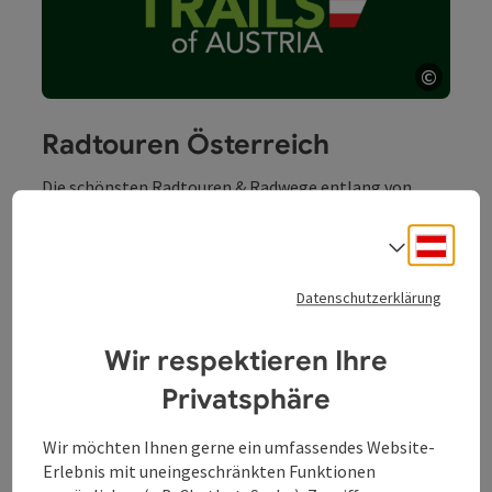
©
Copyri
Radtouren Österreich
Die schönsten Radtouren & Radwege entlang von
Flüssen, Weingärten und Seen bieten eine
landschaftliche Vielfalt, die ihresgleichen sucht.
Deuts
Sprach
Datenschutzerklärung
Zu Radtouren Ö
Wir respektieren Ihre
Privatsphäre
Wir möchten Ihnen gerne ein umfassendes Website-
Erlebnis mit uneingeschränkten Funktionen