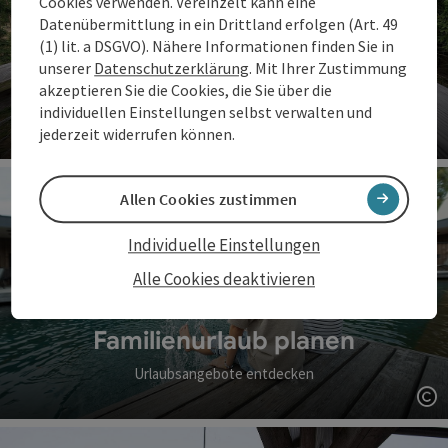
Cookies verwenden. Vereinzelt kann eine
Datenübermittlung in ein Drittland erfolgen (Art. 49
(1) lit. a DSGVO). Nähere Informationen finden Sie in
unserer
Datenschutzerklärung
. Mit Ihrer Zustimmung
Familienzeit erleben
akzeptieren Sie die Cookies, die Sie über die
individuellen Einstellungen selbst verwalten und
Erlebnisse für Groß & Klein
jederzeit widerrufen können.
Co
Allen Cookies zustimmen
Individuelle Einstellungen
Alle Cookies deaktivieren
Familienurlaub planen
Urlaubsangebote entdecken
Co