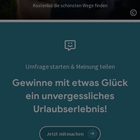
Kostenlos die schönsten Wege finden
Co
Umfrage starten & Meinung teilen
Gewinne mit etwas Glück
ein unvergessliches
Urlaubserlebnis!
Jetzt mitmachen