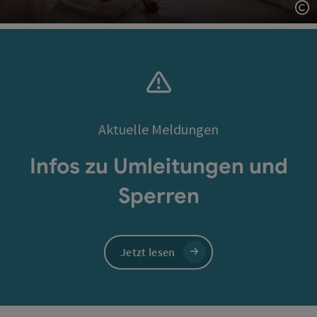
Co
Aktuelle Meldungen
Infos zu Umleitungen und
Sperren
Jetzt lesen