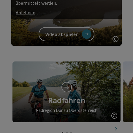
übermittelt werden.
Ablehnen
Video abspielen
Copyri
Video
Radfahren
Radregion Donau Oberösterreich
Copyrig
nächste