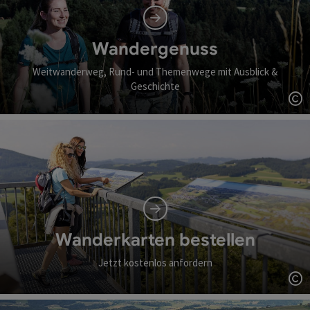
Wandergenuss
Weitwanderweg, Rund- und Themenwege mit Ausblick &
Geschichte
Co
Wanderkarten bestellen
Jetzt kostenlos anfordern
Co