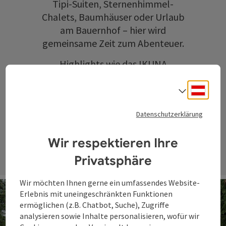
Tipi-Suiten, Sternenhimmel-
Chalets, Baumhäuser oder Urlaub
am Bauernhof – hier wird
gemeinsame Zeit zum Abenteuer.
Highlights wie das
IKUNA
Naturresort
oder die
WaldEntdeckerWelt
sorgen für
Deuts
Sprach
unvergessliche Erlebnisse in der
Datenschutzerklärung
Natur.
Wir respektieren Ihre
Privatsphäre
Wir möchten Ihnen gerne ein umfassendes Website-
Erlebnis mit uneingeschränkten Funktionen
ermöglichen (z.B. Chatbot, Suche), Zugriffe
analysieren sowie Inhalte personalisieren, wofür wir