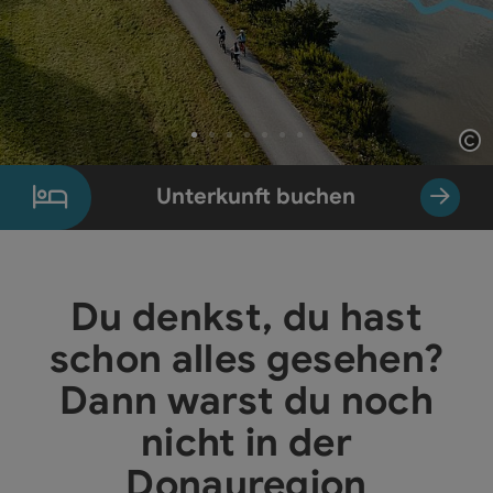
Co
Element 1 von 7
Unterkunft buchen
Du denkst, du hast
schon alles gesehen?
Dann warst du noch
nicht in der
Donauregion