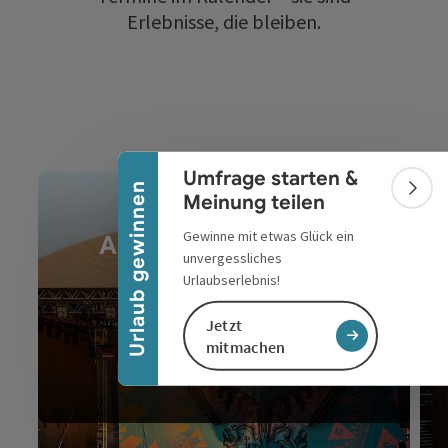
Erlebnisse, die bleiben.
Banner einklappen
Umfrage starten &
Urlaub gewinnen
Bann
Meinung teilen
Gewinne mit etwas Glück ein
Alle Veranstaltungen
unvergessliches
im Überblick
Urlaubserlebnis!
Jetzt
mitmachen