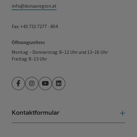
info@donauregion.at
Fax: +43 732 7277 - 804
Öffnungszeiten:
Montag – Donnerstag: 8–12 Uhr und 13–16 Uhr
Freitag: 8–13 Uhr
Facebook
Instagram
YouTube
LinkedIn
Kontaktformular
Kont