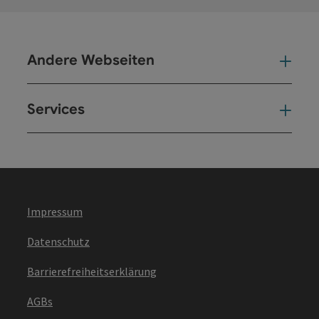
Andere Webseiten
And
Services
Ser
Impressum
Datenschutz
Barrierefreiheitserklärung
AGBs