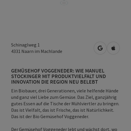
Schinaglweg 1
in Google Map
in Apple
4331
Naarn im Machlande
GEMÜSEHOF VOGGENEDER: WIE MANUEL
STOCKINGER MIT PRODUKTVIELFALT UND
INNOVATION DIE REGION NEU BELEBT
Ein Biobauer, drei Generationen, viele helfende Hände
und ganz viel Liebe zum Gemüse. Das Ziel, ganzjährig
gutes Essen auf die Tische der Mühlviertler zu bringen.
Das ist Vielfalt, das ist Frische, das ist Natürlichkeit.
Das ist der Bio Gemüsehof Voggeneder.
Der
Gemüsehof Voggeneder
lebt und wächst dort, wo