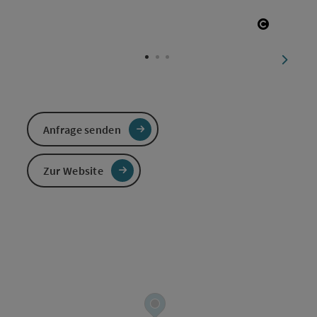
Copyrigh
nächst
Anfrage senden
Zur Website