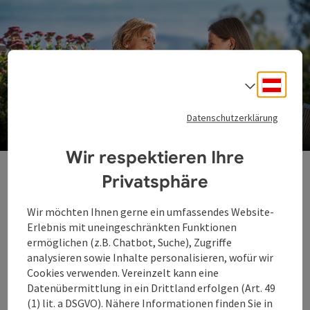
Deuts
Sprach
Alle Angebote
Datenschutzerklärung
für Ihren Gesundheitsurlaub in der Donauregion
Co
Wir respektieren Ihre
Traditionelle Europäische
Privatsphäre
Medizin
Wir möchten Ihnen gerne ein umfassendes Website-
Kneippen weckt die Lebensgeister
Erlebnis mit uneingeschränkten Funktionen
ermöglichen (z.B. Chatbot, Suche), Zugriffe
Die Naturheilmethode von Pfarrer Sebastian Kneipp,
analysieren sowie Inhalte personalisieren, wofür wir
einer der bedeutendsten Vertreter der TEM,
Cookies verwenden. Vereinzelt kann eine
basiert auf den fünf Säulen Ernährung, Bewegung,
Datenübermittlung in ein Drittland erfolgen (Art. 49
Wasser, Heilpflanzen und einem bewussten Lebensstil
(1) lit. a DSGVO). Nähere Informationen finden Sie in
- oder Lebensordnung, wie Kneipp es nannte. Mit