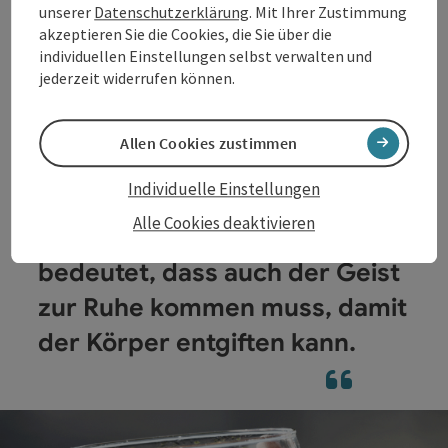
unserer
Datenschutzerklärung
. Mit Ihrer Zustimmung
dieser einfachen, aber wirkungsvollen Heilmethode
akzeptieren Sie die Cookies, die Sie über die
lässt sich einiges verändern. Kneippen stärkt das
Immunsystem und aktiviert die Selbstheilung. Es
individuellen Einstellungen selbst verwalten und
wirkt ausgleichend und ist die ideale Auszeit im Alltag.
jederzeit widerrufen können.
Mehr zu den 5 Säulen
Allen Cookies zustimmen
Individuelle Einstellungen
Alle Cookies deaktivieren
Ganzheitliche Gesundheit
bedeutet, dass auch der Geist
zur Ruhe kommen muss, damit
der Körper entgiften kann.