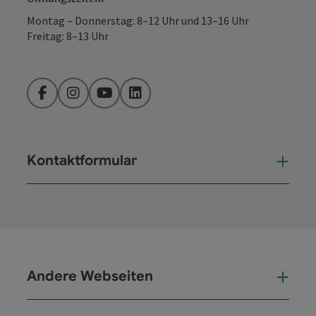
Montag – Donnerstag: 8–12 Uhr und 13–16 Uhr
Freitag: 8–13 Uhr
Facebook
Instagram
YouTube
LinkedIn
Kontaktformular
Kont
Andere Webseiten
And