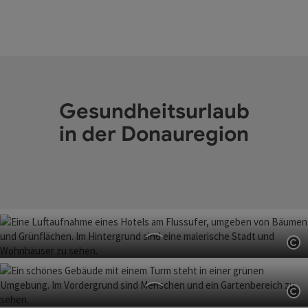
Facebook-Seite Donauregion
Gesundheitsurlaub
in der Donauregion
Co
Kurhaus Barmherzige Brüder
Schärding am Inn
Co