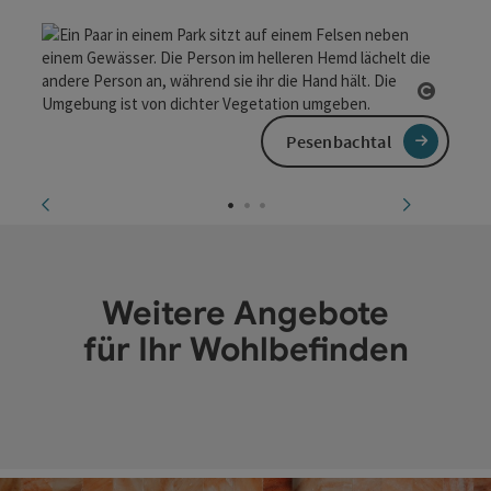
Copyri
Pesenbachtal
vorheriges Element
nächstes
Weitere Angebote
für Ihr Wohlbefinden