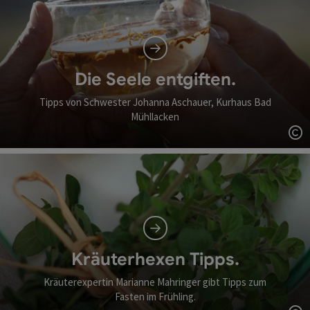
Die Seele entgiften.
Tipps von Schwester Johanna Aschauer, Kurhaus Bad
Mühllacken
Co
Kräuterhexen Tipps.
Kräuterexpertin Marianne Mahringer gibt Tipps zum
Fasten im Frühling.