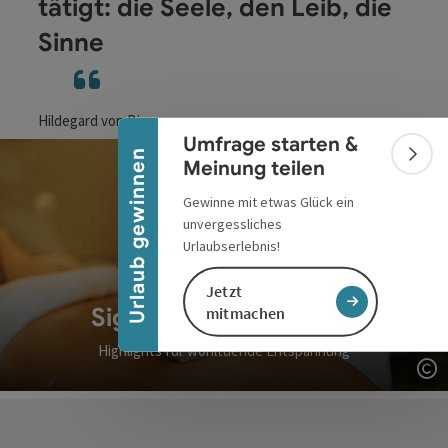
tätigt: die Seele, den Leib, die
Sinne
Banner einklappen
Hildegard von Bingen
Umfrage starten &
Urlaub gewinnen
Bann
Meinung teilen
Gewinne mit etwas Glück ein
unvergessliches
Urlaubserlebnis!
Jetzt
Signature-Treatments
mitmachen
Highlights für wohltuende Entspannung
Co