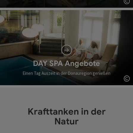
Co
DAY SPA Angebote
Einen Tag Auszeit in der Donauregion genießen
Co
Krafttanken in der
Natur