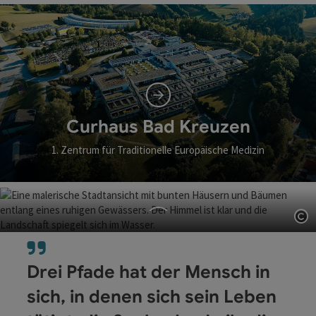
Curhaus Bad Mühllacken
Feldkirchen an der Donau
Curhaus Bad Kreuzen
1. Zentrum für Traditionelle Europäische Medizin
Co
Gesundheitshotel Gugerbauer
Drei Pfade hat der Mensch in
Schärding am Inn
sich, in denen sich sein Leben