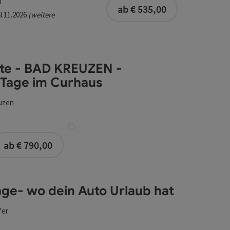
buchbar ab 1 Pe
m
ab € 535,00
29.11.2026
(weitere
te - BAD KREUZEN -
Tage im Curhaus
uzen
ge im Curhaus
buchbar ab 1 Person
ab € 790,00
age- wo dein Auto Urlaub hat
fer