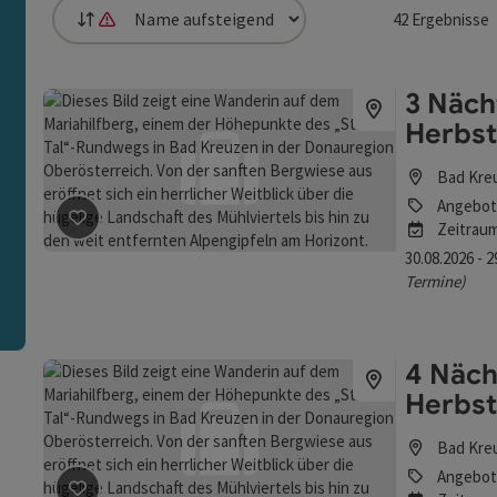
42
Ergebnisse
Sortierung
Die Sortierung nach Entfernung ist nicht möglich, da Standortz
die Liste stehen Filter zur Verfügung mit denen die Auswah
3 Näch
Herbst
n
Bad Kre
Angebot
Beitrag merken
: 3 Nächte - BAD KREUZEN - HerbstTa
Zeitrau
30.08.2026 - 
Termine)
4 Näch
Herbst
Bad Kre
Angebot
Beitrag merken
: 4 Nächte - BAD KREUZEN - HerbstTa