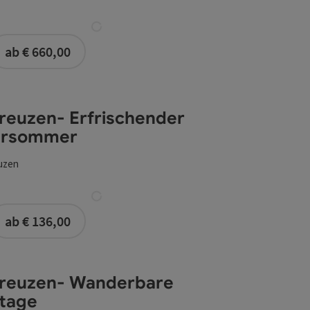
buchbar ab 3 Personen
ab € 660,00
ersommer
reuzen- Erfrischender
rsommer
uzen
buchbar ab 1 Person
ab € 136,00
ge
Kreuzen- Wanderbare
tage