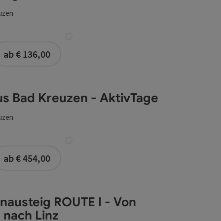
uzen
buchbar ab 1 Person
ab € 136,00
s Bad Kreuzen - AktivTage
uzen
ab € 454,00
nausteig ROUTE I - Von
 nach Linz