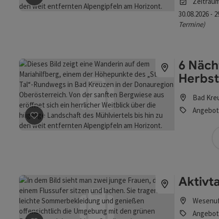
Zeitrau
30.08.2026 - 
Termine)
6 Näch
Herbst
Bad Kre
Angebot
Beitrag merken
: 6 Nächte - BAD KREUZEN - HerbstTa
Aktivt
Wesenu
Angebot