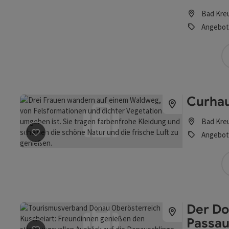
Bad Kre
Angebot
Curhau
Bad Kre
Beitrag merken
: Curhaus Bad Kreuzen - AktivTage
Angebot
Der Do
Passau