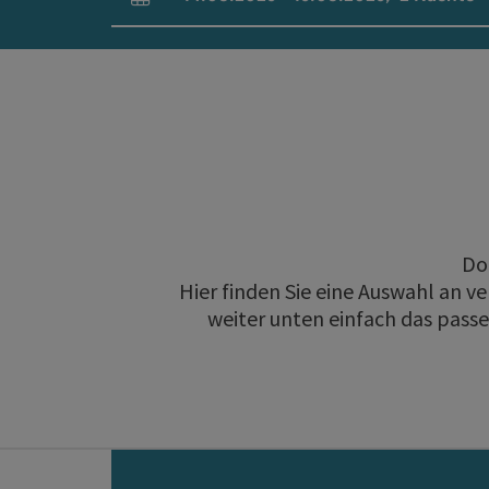
An- und Abreisefelder
Do
Hier finden Sie eine Auswahl an 
weiter unten einfach das pass
direkt zu den Ergebnissen springen