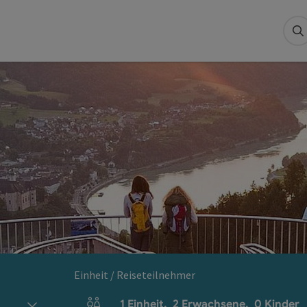
S
Einheit / Reiseteilnehmer
1
Einheit
,
2
Erwachsene
,
0
Kinder