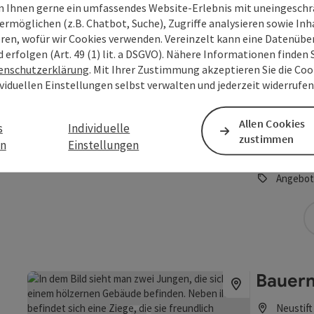
 Ihnen gerne ein umfassendes Website-Erlebnis mit uneingesch
Angebot
ermöglichen (z.B. Chatbot, Suche), Zugriffe analysieren sowie Inh
eren, wofür wir Cookies verwenden. Vereinzelt kann eine Datenübe
d erfolgen (Art. 49 (1) lit. a DSGVO). Nähere Informationen finden S
enschutzerklärung
. Mit Ihrer Zustimmung akzeptieren Sie die Cook
ividuellen Einstellungen selbst verwalten und jederzeit widerrufe
Beitrag merken
: BEWEGUNG & BALANCE – Donau Ausz
BEWEG
Allen Cookies
s
Individuelle
Auszei
zustimmen
en
Einstellungen
Waldkir
Angebot
Bauer
Neustift