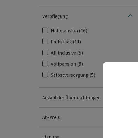
Verpflegung
Halbpension
(16)
Frühstück
(11)
All Inclusive
(5)
Vollpension
(5)
Selbstversorgung
(5)
Anzahl der Übernachtungen
Ab-Preis
Eignung