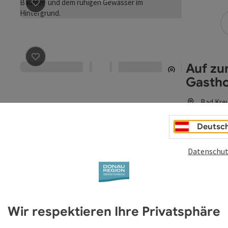
Beitrag merken
: Aktivtage- wo dein Auto Urlaub hat
Beitrag merken
: Auf zum Wandern & Genuss - Gasthof
Auf zu
Gastho
Bad Kre
Angebot
Deutsc
Datenschut
Beitrag merken
: Aumühle - Sommerauszeit im Strud
Aumühl
Strud
Wir respektieren Ihre Privatsphäre
Bad Kre