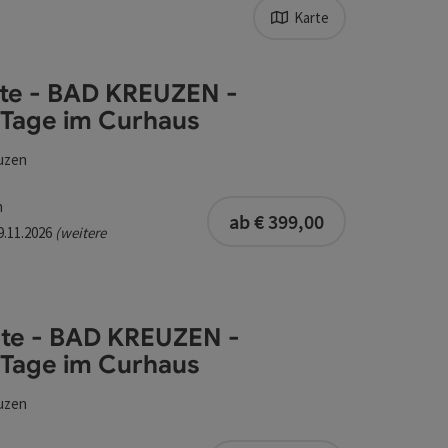
Karte
ugriff im Browser nicht erlaubt ist.
l verfeinert werden kann. Die Ergebnisse in der Liste wer
te - BAD KREUZEN -
Tage im Curhaus
uzen
ge im Curhaus
buchbar ab 1 Pe
m
ab € 399,00
29.11.2026
(weitere
te - BAD KREUZEN -
Tage im Curhaus
uzen
ge im Curhaus