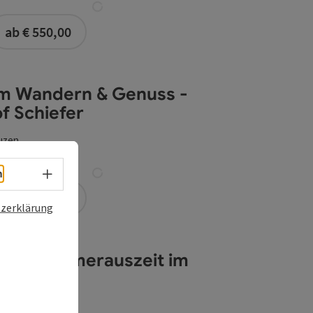
buchbar ab 2 Personen
ab € 550,00
 Schiefer
m Wandern & Genuss -
f Schiefer
uzen
Sprachwahl - Menü öffnen
h
buchbar ab 1 Person
ab € 179,00
zerklärung
engau
e - Sommerauszeit im
engau
uzen