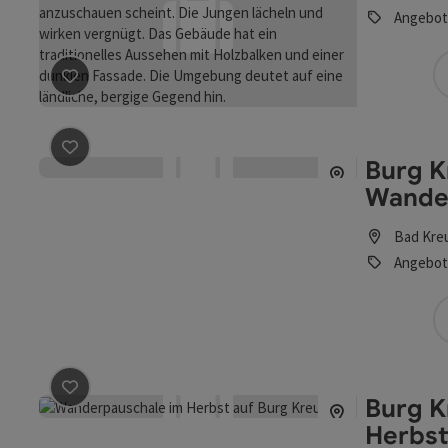
Angebot
Beitrag merken
: Bauernhof-Erleben-Woche
Beitrag merken
: Burg Kreuzen- Erfrischender Wand
Burg K
Wande
Bad Kre
Angebot
Beitrag merken
: Burg Kreuzen- Wanderbare Herbstta
Burg 
Herbst