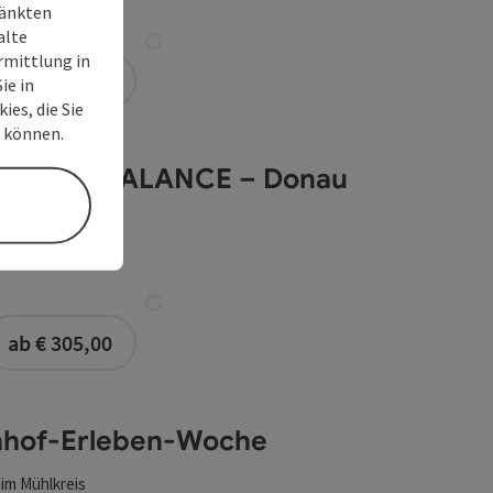
ränkten
alte
rmittlung in
buchbar ab 1 Person
ab € 199,00
ie in
ies, die Sie
n können.
eit
UNG & BALANCE – Donau
t
chen am Wesen
buchbar ab 1 Person
ab € 305,00
nhof-Erleben-Woche
 im Mühlkreis