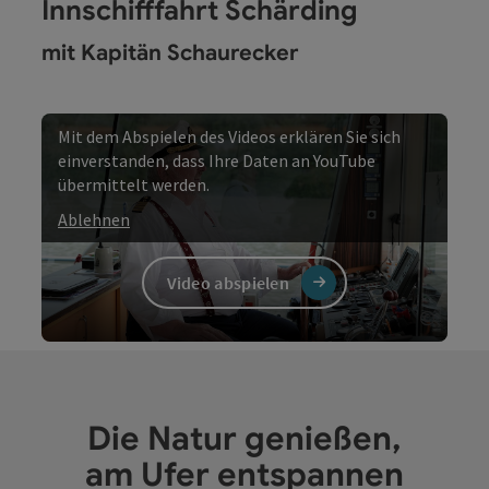
Innschifffahrt Schärding
mit Kapitän Schaurecker
Mit dem Abspielen des Videos erklären Sie sich
einverstanden, dass Ihre Daten an YouTube
übermittelt werden.
Ablehnen
Video abspielen
©
Copyri
Video
Die Natur genießen,
am Ufer entspannen