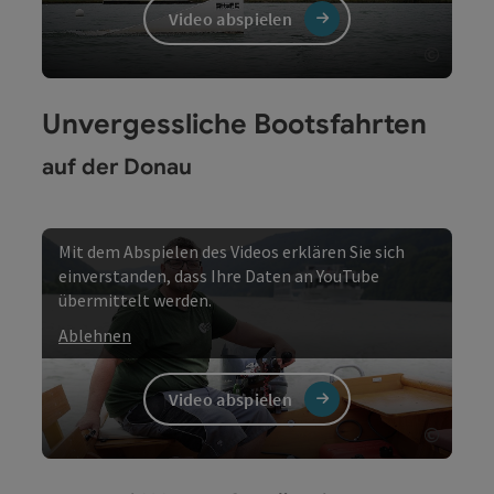
Video abspielen
©
Copyri
Video
Unvergessliche Bootsfahrten
auf der Donau
Mit dem Abspielen des Videos erklären Sie sich
einverstanden, dass Ihre Daten an YouTube
übermittelt werden.
Ablehnen
Video abspielen
©
Copyri
Video