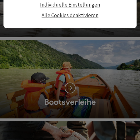
Individuelle Einstellungen
Alle Cookies deaktivieren
Kajak, Kanu, Rudern
©
Co
Bootsverleihe
©
Co