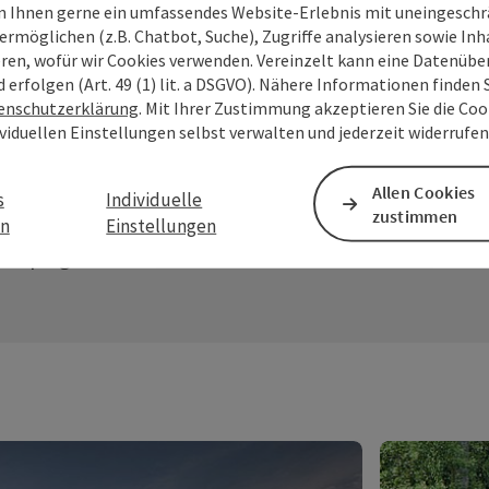
 Ihnen gerne ein umfassendes Website-Erlebnis mit uneingesch
ermöglichen (z.B. Chatbot, Suche), Zugriffe analysieren sowie Inh
eren, wofür wir Cookies verwenden. Vereinzelt kann eine Datenübe
d erfolgen (Art. 49 (1) lit. a DSGVO). Nähere Informationen finden S
enschutzerklärung
. Mit Ihrer Zustimmung akzeptieren Sie die Cook
ividuellen Einstellungen selbst verwalten und jederzeit widerrufe
Glamping in der Donauregion
Allen Cookies
s
Individuelle
zustimmen
en
Einstellungen
amping mit Komfort und luxuriösen Annehmlichkeit