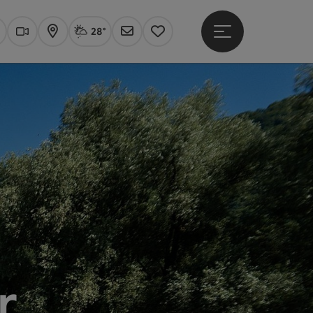
28°
Hauptmenü öffne
Aktuelles Wetter
Linz, Sprühregen
uchen
Webcams
Karte
Newsletter
Merkzettel
r