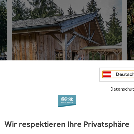
Naturnahes Wohnen
Zur Übersicht
Deutsc
Datenschut
Naturnahes
Wohnen
©
©
Wir respektieren Ihre Privatsphäre
Copyright öffnen
Copyri
Naturnahes Wohnen - Karte umdrehen
All