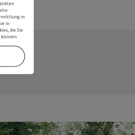
ränkten
alte
rmittlung in
ie in
ies, die Sie
n können.
en