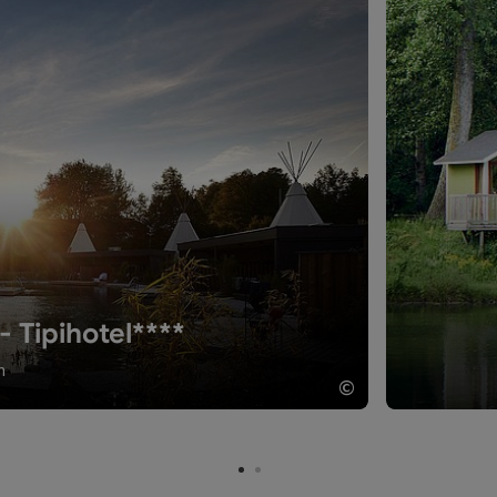
 Tipihotel****
h
©
Copyright öffne