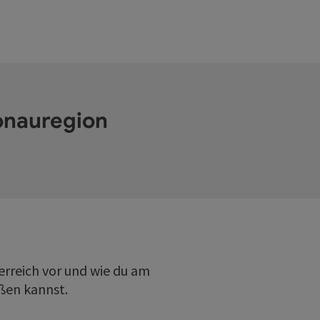
onauregion
erreich vor und wie du am
ßen kannst.