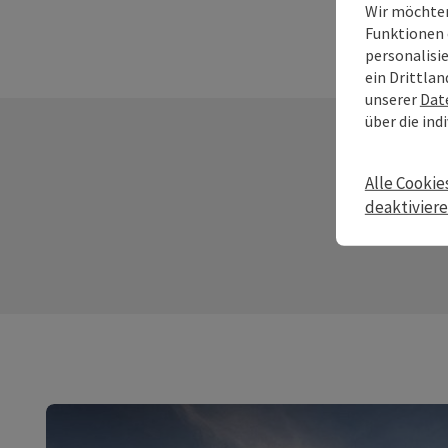
Wir möchten
Funktionen 
personalisi
ein Drittlan
unserer
Dat
über die ind
Alle Cookie
deaktivier
C