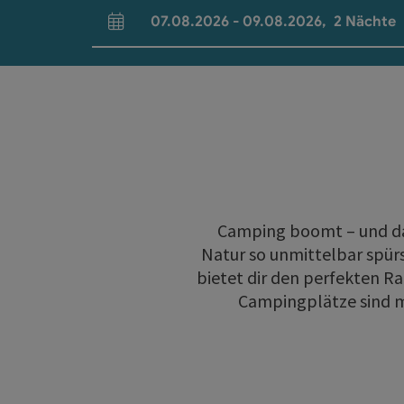
07.08.2026
-
09.08.2026
,
2
Nächte
An- und Abreisefelder
Camping boomt – und das 
Natur so unmittelbar spürs
bietet dir den perfekten 
Campingplätze sind me