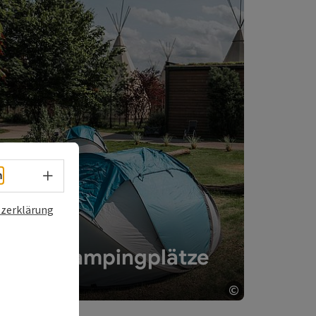
Alle Campingplätze
Alle Campingplätze
Sprachwahl - Menü öffnen
h
zerklärung
Alle Campingplätze
©
ght öffnen
Copyright öff
e Campingplätze - Karte umdrehen