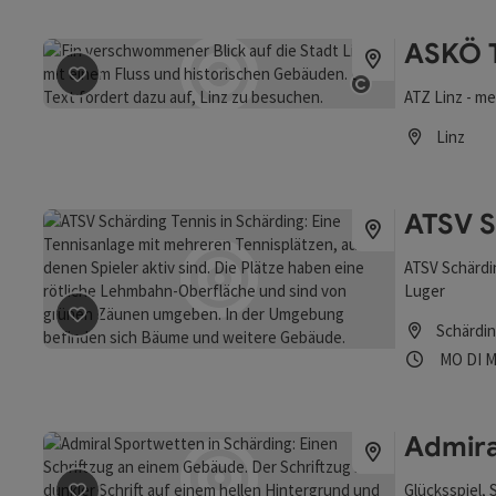
gastronomisc
Bewegungsce
ASKÖ T
Beitrag merken
: ASKÖ Tennis Zentrum Linz
ATZ Linz - me
Copyright öff
Linz
Öffnungszei
ATSV S
ATSV Schärdin
Luger
Schärdi
Beitrag merken
: ATSV Schärding Tennis
Öffnung
Mon
D
MO
DI
M
Admira
Glücksspiel,