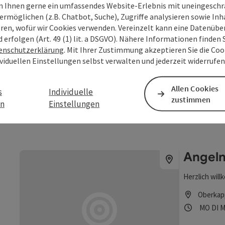
Thyrnau
 Ihnen gerne ein umfassendes Website-Erlebnis mit uneingesch
Beitrag merken
: Angeln am Rannasee
Öffnung
Mon
D
ermöglichen (z.B. Chatbot, Suche), Zugriffe analysieren sowie Inh
MO
DI
M
eren, wofür wir Cookies verwenden. Vereinzelt kann eine Datenübe
d erfolgen (Art. 49 (1) lit. a DSGVO). Nähere Informationen finden S
enschutzerklärung
. Mit Ihrer Zustimmung akzeptieren Sie die Cook
Angeln
ividuellen Einstellungen selbst verwalten und jederzeit widerrufe
Ruhig gelege
Anetseder Ra
Allen Cookies
s
Individuelle
zustimmen
en
Einstellungen
Thyrnau
Öffnung
Mon
D
MO
DI
M
Beitrag merken
: Angeln am Winterweiher
Angeln
Herzlich wil
Oberkap
Öffnung
Mon
D
MO
DI
M
Beitrag merken
: Angeln im Rannatal
Copyright öff