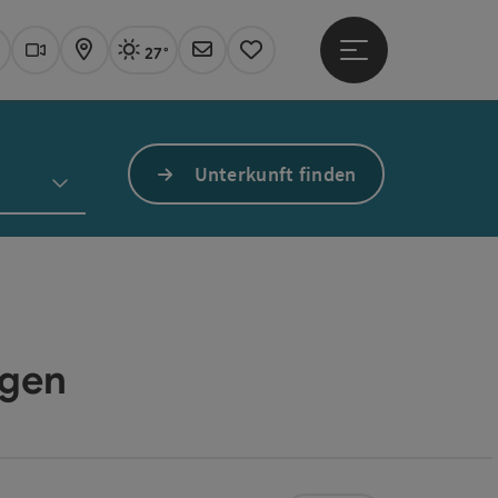
27°
Hauptmenü öffne
Aktuelles Wetter
Linz, sonnig
uchen
Webcams
Karte
Newsletter
Merkzettel
Unterkunft finden
ngen