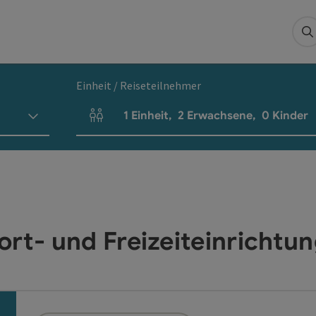
S
Einheit / Reiseteilnehmer
1
Einheit
,
2
Erwachsene
,
0
Kinder
Einheitenanzahl und Personenfelder
ort- und Freizeiteinrichtu