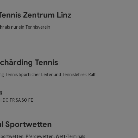
hen Unterstützung Ihrer Veranstaltung im ABC
nter.
ennis Zentrum Linz
hr als nur ein Tennisverein
nen
ten
chärding Tennis
g Tennis Sportlicher Leiter und Tennislehrer: Ralf
ng
szeiten
tag geöffnet
ienstag geöffnet
Mittwoch geöffnet
Donnerstag geöffnet
Freitag geöffnet
Samstag geöffnet
Sonntag geöffnet
Feiertag geöffnet
I
DO
FR
SA
SO
FE
l Sportwetten
 Sportwetten, Pferdewetten, Wett-Terminals