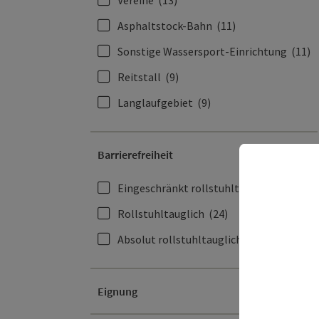
Asphaltstock-Bahn
(11)
Sonstige Wassersport-Einrichtung
(11)
Reitstall
(9)
Langlaufgebiet
(9)
Barrierefreiheit
Eingeschränkt rollstuhltauglich
(51)
Rollstuhltauglich
(24)
Absolut rollstuhltauglich
(2)
Eignung