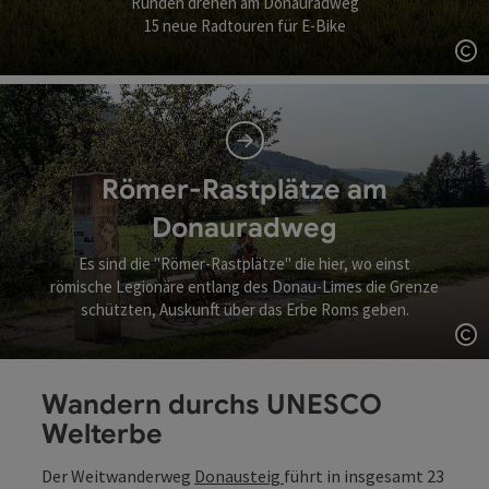
Runden drehen am Donauradweg
15 neue Radtouren für E-Bike
Co
Römer-Rastplätze am
Donauradweg
Es sind die "Römer-Rastplätze" die hier, wo einst
römische Legionäre entlang des Donau-Limes die Grenze
schützten, Auskunft über das Erbe Roms geben.
Co
Wandern durchs UNESCO
Welterbe
Der Weitwanderweg
Donausteig
führt in insgesamt 23