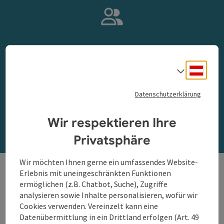
Gemeinsam auf den Spuren der Römer
Deuts
Sprach
Gruppenprogramme
Datenschutzerklärung
Mehr Info
Wir respektieren Ihre
Privatsphäre
Wir möchten Ihnen gerne ein umfassendes Website-
Erlebnis mit uneingeschränkten Funktionen
Visualisierungen der
ermöglichen (z.B. Chatbot, Suche), Zugriffe
römischen Ausgrabungen
analysieren sowie Inhalte personalisieren, wofür wir
Cookies verwenden. Vereinzelt kann eine
Visualisierungen der Ausgrabungsstätten Oberranna,
Datenübermittlung in ein Drittland erfolgen (Art. 49
Schlögen und Enns geben Einblick, wie die Bauwerke