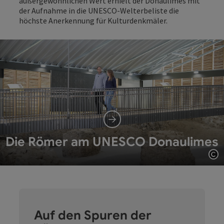
außergewöhnlichen Wert erhielt der Donaulimes mit
der Aufnahme in die UNESCO-Welterbeliste die
höchste Anerkennung für Kulturdenkmäler.
Die Römer am UNESCO Donaulimes
Co
Auf den Spuren der