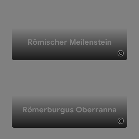
Römischer Meilenstein
Copyri
Römerburgus Oberranna
Copyri