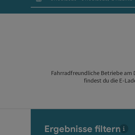
An- und Abreisefelder
Fahrradfreundliche Betriebe am 
findest du die E-L
direkt zu den Ergebnissen springen
Ergebnisse filtern
Für 