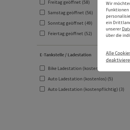
Freitag geöffnet
(58)
Wir möchten
Funktionen 
Samstag geöffnet
(56)
personalisi
ein Drittlan
Sonntag geöffnet
(49)
unserer
Dat
Feiertag geöffnet
(52)
über die ind
Alle Cookie
E-Tankstelle / Ladestation
deaktivier
Bike Ladestation (kostenlos)
(32)
Auto Ladestation (kostenlos)
(5)
Auto Ladestation (kostenpflichtig)
(3)