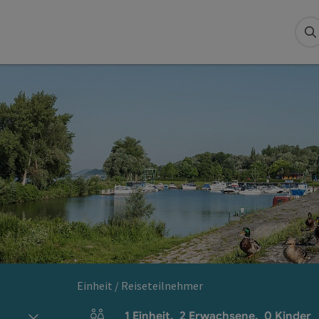
S
Einheit / Reiseteilnehmer
1
Einheit
,
2
Erwachsene
,
0
Kinder