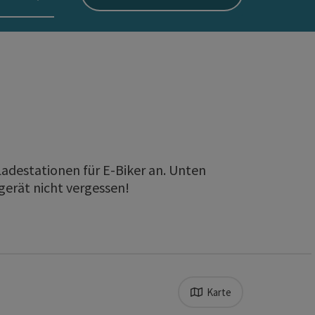
adestationen für E-Biker an. Unten
erät nicht vergessen!
Karte
ugriff im Browser nicht erlaubt ist.
l verfeinert werden kann. Die Ergebnisse in der Liste wer