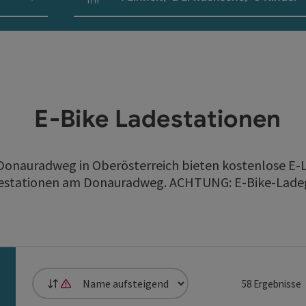
Einheitenanzahl und Personenfelder
E-Bike Ladestationen
Donauradweg in Oberösterreich bieten kostenlose E-L
adestationen am Donauradweg. ACHTUNG: E-Bike-Ladeg
58
Ergebnisse
Sortierung
Die Sortierung nach Entfernung ist nicht möglich, da Standortz
die Liste stehen Filter zur Verfügung mit denen die Auswah