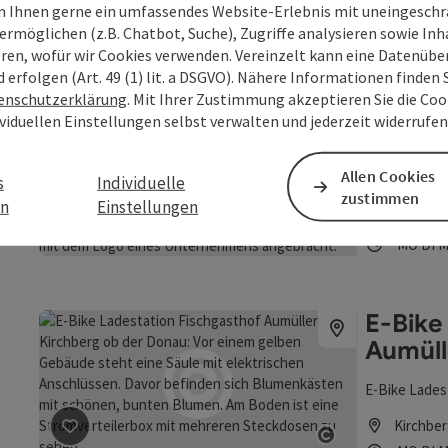
Beitrag merken
: E-Auto-Ladestation Freinberg
dem Gasthaus
Copyright öf
 Ihnen gerne ein umfassendes Website-Erlebnis mit uneingesch
geeignet. In
ermöglichen (z.B. Chatbot, Suche), Zugriffe analysieren sowie Inh
Freinbe
Ladeleistung 
eren, wofür wir Cookies verwenden. Vereinzelt kann eine Datenübe
Öffnung
Mon
D
MO
DI
M
Steckern aus
d erfolgen (Art. 49 (1) lit. a DSGVO). Nähere Informationen finden S
kann bequem 
enschutzerklärung
. Mit Ihrer Zustimmung akzeptieren Sie die Cook
mit Ladekart
ividuellen Einstellungen selbst verwalten und jederzeit widerrufe
E-Bike
Allen Cookies
s
Individuelle
Ein neuer Ras
zustimmen
en
Einstellungen
Nattern
Beitrag merken
: E-Bike Ladestation
Copyright öf
Öffnung
Mon
D
MO
DI
M
E-Bike
Aumüll
E-Bike Lades
Beitrag merken
: E-Bike Ladestation Fischgasthof Au
Kirchber
Copyright öf