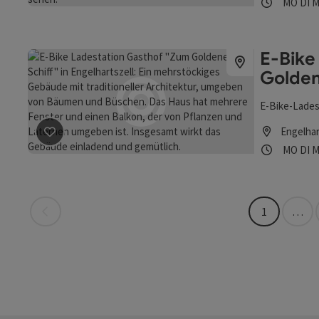
Öffnung
Mon
D
MO
DI
M
E-Bike
Golden
E-Bike-Lades
Beitrag merken
: E-Bike Ladestation Gasthof "Zum Go
Engelhar
Öffnung
Mon
D
MO
DI
M
Seite zurück
1
…