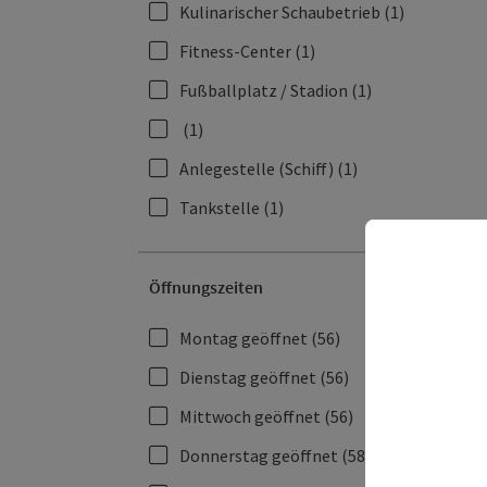
Kulinarischer Schaubetrieb
(1)
Fitness-Center
(1)
Fußballplatz / Stadion
(1)
(1)
Anlegestelle (Schiff)
(1)
Tankstelle
(1)
Öffnungszeiten
Montag geöffnet
(56)
Dienstag geöffnet
(56)
Mittwoch geöffnet
(56)
Donnerstag geöffnet
(58)