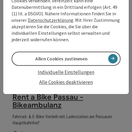
Cookies verwenden. Vereinzelt kann eine
Datenübermittlung in ein Drittland erfolgen (Art. 49
Tankstelle mit Radverleih, Radservice und Verkauf von
(1) lit. a DSGVO). Nähere Informationen finden Sie in
Rädern alle Art.
unserer
Datenschutzerklärung
. Mit Ihrer Zustimmung
Engelhartszell
akzeptieren Sie die Cookies, die Sie über die
Öffnungszeiten
individuellen Einstellungen selbst verwalten und
jederzeit widerrufen können.
Allen Cookies zustimmen
Individuelle Einstellungen
Beitrag merken
: Rent a Bike Passau - Bikeambulanz
Copyri
Alle Cookies deaktivieren
Rent a Bike Passau -
Bikeambulanz
Fahrrad- & E-Bike-Verleih mit Ladestation am Passauer
Hauptbahnhof