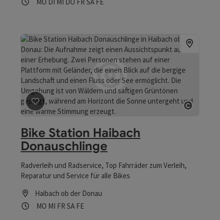
Öffnungszeiten
Montag geöffnet
Dienstag geöffnet
Mittwoch geöffnet
Donnerstag geöffnet
Freitag geöffnet
Samstag geöffnet
Feiertag geöffnet
MO
DI
MI
DO
FR
SA
FE
Beitrag merken
: Bike Station Haibach Donauschlinge
Copyri
Bike Station Haibach
Donauschlinge
Radverleih und Radservice, Top Fahrräder zum Verleih,
Reparatur und Service für alle Bikes
Haibach ob der Donau
Öffnungszeiten
Montag geöffnet
Mittwoch geöffnet
Freitag geöffnet
Samstag geöffnet
Feiertag geöffnet
MO
MI
FR
SA
FE