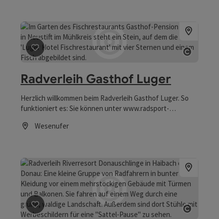
Beitrag merken
: Radverleih Gasthof Luger
Copyri
Radverleih Gasthof Luger
Herzlich willkommen beim Radverleih Gasthof Luger. So
funktioniert es: Sie können unter www.radsport-
ploeckinger.at ein für Sie passendes Fahrrad auswählen
Wesenufer
und dann ganz bequem per Email shop@radsport-
Öffnungszeiten
ploeckinger.at oder per Telefon +43 7279 8208 (Mobil +43
664 5040513) Ihr Wunschbike ausleihen.
Beitrag merken
: Radverleih Riverresort Donauschling
Copyri