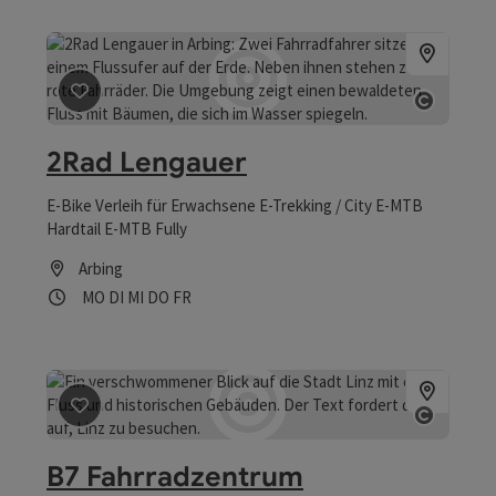
Beitrag merken
: 2Rad Lengauer
Copyri
2Rad Lengauer
E-Bike Verleih für Erwachsene E-Trekking / City E-MTB
Hardtail E-MTB Fully
Arbing
Öffnungszeiten
Montag geöffnet
Dienstag geöffnet
Mittwoch geöffnet
Donnerstag geöffnet
Freitag geöffnet
MO
DI
MI
DO
FR
Beitrag merken
: B7 Fahrradzentrum
Copyri
B7 Fahrradzentrum