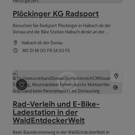
Plöckinger KG Radsport
Besuchen Sie Radsport Plöckinger in Haibach ob der
Donau und die Bike Station Haibach direkt an der
Donauschlinge, im Hotel Donauschlinge.
Haibach ob der Donau
Öffnungszeiten
Montag geöffnet
Dienstag geöffnet
Mittwoch geöffnet
Donnerstag geöffnet
Freitag geöffnet
Samstag geöffnet
Sonntag geöffnet
Feiertag geöffnet
MO
DI
MI
DO
FR
SA
SO
FE
Beitrag merken
: Rad-Verleih und E-Bike-Ladestation
Copyri
Rad-Verleih und E-Bike-
Ladestation in der
WaldEntdeckerWelt
Beim Baumkronenweg in der WaldEntdeckerWelt in