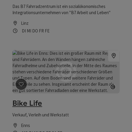
Das B7 Fahrradzentrum ist ein sozialökonomisches
Integrationsunternehmen von "B7 Arbeit und Leben"
Linz
Öffnungszeiten
Dienstag geöffnet
Mittwoch geöffnet
Donnerstag geöffnet
Freitag geöffnet
Feiertag geöffnet
DI
MI
DO
FR
FE
Beitrag merken
: Bike Life
Copyri
Bike Life
Verkauf, Verleih und Werkstatt
Enns