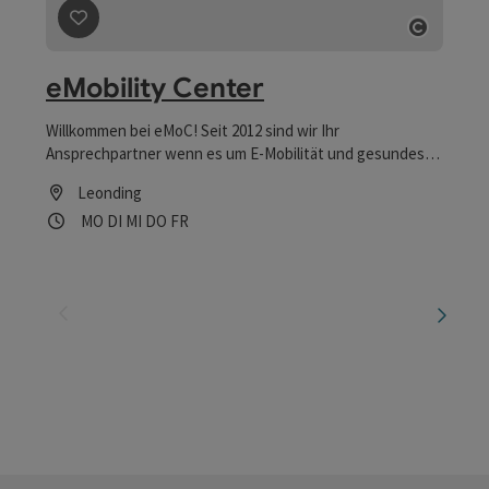
WGD Donau Oberösterreich Tourismus
GmbH
Lindengasse 9
4040 Linz
+43 732 7277 - 888
info@donauregion.at
Fax: +43 732 7277 - 804
Öffnungszeiten:
Montag – Donnerstag: 8–12 Uhr und 13–16 Uhr
Freitag: 8–13 Uhr