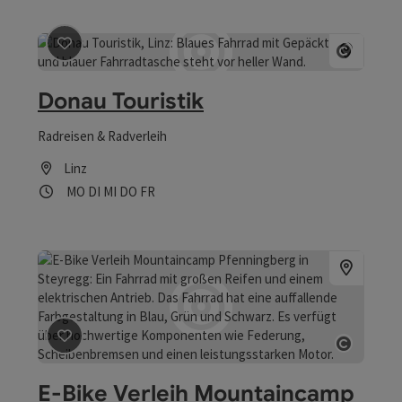
Beitrag merken
: Donau Touristik
Copyri
Donau Touristik
Radreisen & Radverleih
Linz
Öffnungszeiten
Montag geöffnet
Dienstag geöffnet
Mittwoch geöffnet
Donnerstag geöffnet
Freitag geöffnet
MO
DI
MI
DO
FR
Beitrag merken
: E-Bike Verleih Mountaincamp Pfenn
Copyri
E-Bike Verleih Mountaincamp