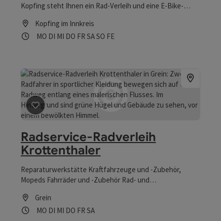
Kopfing steht Ihnen ein Rad-Verleih und eine E-Bike-
Ladestation zur Verfügung
Kopfing im Innkreis
Öffnungszeiten
Montag geöffnet
Dienstag geöffnet
Mittwoch geöffnet
Donnerstag geöffnet
Freitag geöffnet
Samstag geöffnet
Sonntag geöffnet
Feiertag geöffnet
MO
DI
MI
DO
FR
SA
SO
FE
Beitrag merken
: Radservice-Radverleih Krottenthale
Radservice-Radverleih
Krottenthaler
Reparaturwerkstätte Kraftfahrzeuge und -Zubehör,
Mopeds Fahrräder und -Zubehör Rad- und
Regenbekleidung Sportartikel Radverleih
Grein
Öffnungszeiten
Montag geöffnet
Dienstag geöffnet
Mittwoch geöffnet
Donnerstag geöffnet
Freitag geöffnet
Samstag geöffnet
MO
DI
MI
DO
FR
SA