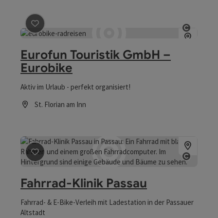
Beitrag merken
: Eurofun Touristik GmbH – Eurobike
Copyri
Eurofun Touristik GmbH –
Eurobike
Aktiv im Urlaub - perfekt organisiert!
St. Florian am Inn
Öffnungszeiten
Beitrag merken
: Fahrrad-Klinik Passau
Copyri
Fahrrad-Klinik Passau
Fahrrad- & E-Bike-Verleih mit Ladestation in der Passauer
Altstadt