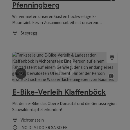
Pfenningberg
Wir vermieten unseren Gästen hochwertige E-
Mountainbikes in Zusammenarbeit mit unserem
Partner Crosstours. Sie eignen sich perfekt zur Erkundung
Steyregg
der Pfenningberg-Trails und Routen als auch für
Öffnungszeiten
Stadtausflüge nach Linz, zur Donau und in das
Mühlviertler Umland. Die E-Bikes können Sie natürlich
gratis an der öffentlichen Ladesäule laden.
Beitrag merken
: E-Bike-Verleih Klaffenböck
Copyri
E-Bike-Verleih Klaffenböck
Mit dem e-Bike das Obere Donautal und die Genussregion
Sauwalderdäpfel erkunden!
Vichtenstein
Öffnungszeiten
Montag geöffnet
Dienstag geöffnet
Mittwoch geöffnet
Donnerstag geöffnet
Freitag geöffnet
Samstag geöffnet
Sonntag geöffnet
Feiertag geöffnet
MO
DI
MI
DO
FR
SA
SO
FE