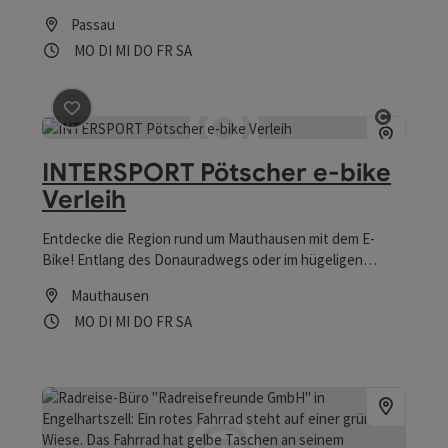
Passau
Öffnungszeiten
Montag geöffnet
Dienstag geöffnet
Mittwoch geöffnet
Donnerstag geöffnet
Freitag geöffnet
Samstag geöffnet
MO
DI
MI
DO
FR
SA
Beitrag merken
: INTERSPORT Pötscher e-bike Verlei
Copyri
INTERSPORT Pötscher e-bike
Verleih
Entdecke die Region rund um Mauthausen mit dem E-
Bike! Entlang des Donauradwegs oder im hügeligen
Hinterland – für jeden Anspruch das perfekte E-Bike.
Mauthausen
Mieten, losfahren, genießen!
Öffnungszeiten
Montag geöffnet
Dienstag geöffnet
Mittwoch geöffnet
Donnerstag geöffnet
Freitag geöffnet
Samstag geöffnet
MO
DI
MI
DO
FR
SA