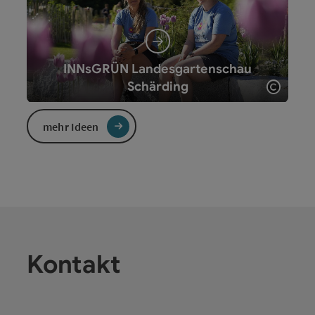
INNsGRÜN Landesgartenschau
Copyr
Schärding
mehr Ideen
Copyr
Stadlerhof Wilhering
Kontakt