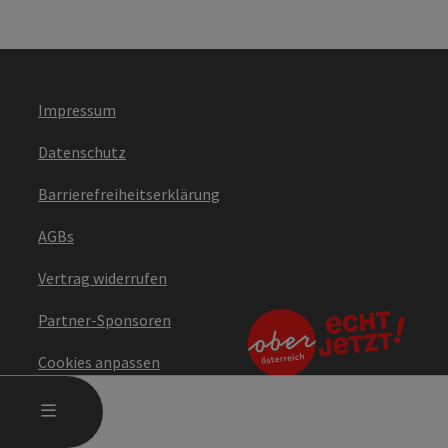
Copyr
Schütz Art Museum
Impressum
Datenschutz
Barrierefreiheitserklärung
AGBs
Vertrag widerrufen
Copyr
Aus einem Guss
Partner-Sponsoren
Cookies anpassen
HAUPTMENÜ ÖFFNEN
MENÜ