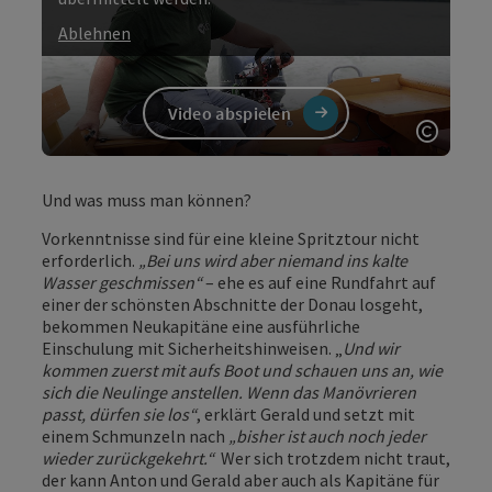
Ablehnen
Video abspielen
Copyri
Video
Und was muss man können?
Vorkenntnisse sind für eine kleine Spritztour nicht
erforderlich.
„Bei uns wird aber niemand ins kalte
Wasser geschmissen“
– ehe es auf eine Rundfahrt auf
einer der schönsten Abschnitte der Donau losgeht,
bekommen Neukapitäne eine ausführliche
Einschulung mit Sicherheitshinweisen. „
Und wir
kommen zuerst mit aufs Boot und schauen uns an, wie
sich die Neulinge anstellen. Wenn das Manövrieren
passt, dürfen sie los“
, erklärt Gerald und setzt mit
einem Schmunzeln nach
„bisher ist auch noch jeder
wieder zurückgekehrt.“
Wer sich trotzdem nicht traut,
der kann Anton und Gerald aber auch als Kapitäne für