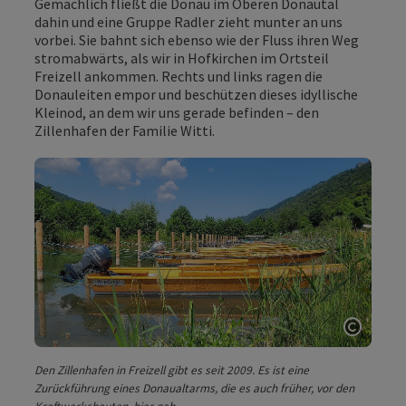
Gemächlich fließt die Donau im Oberen Donautal
dahin und eine Gruppe Radler zieht munter an uns
vorbei. Sie bahnt sich ebenso wie der Fluss ihren Weg
stromabwärts, als wir in Hofkirchen im Ortsteil
Freizell ankommen. Rechts und links ragen die
Donauleiten empor und beschützen dieses idyllische
Kleinod, an dem wir uns gerade befinden – den
Zillenhafen der Familie Witti.
Copyri
Den Zillenhafen in Freizell gibt es seit 2009. Es ist eine
Zurückführung eines Donaualtarms, die es auch früher, vor den