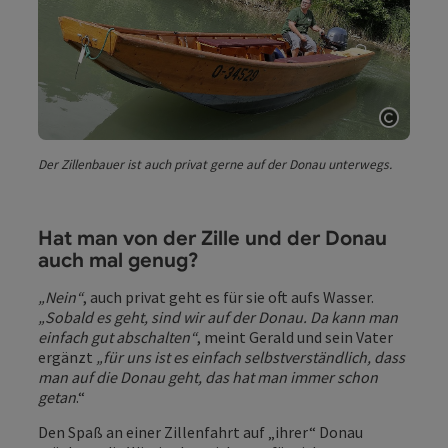
Copyri
Der Zillenbauer ist auch privat gerne auf der Donau unterwegs.
Hat man von der Zille und der Donau
auch mal genug?
„Nein“
, auch privat geht es für sie oft aufs Wasser.
„Sobald es geht, sind wir auf der Donau. Da kann man
einfach gut abschalten“
, meint Gerald und sein Vater
ergänzt
„für uns ist es einfach selbstverständlich, dass
man auf die Donau geht, das hat man immer schon
getan
.“
Den Spaß an einer Zillenfahrt auf „ihrer“ Donau