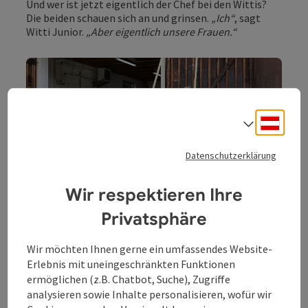
Und wer ist jetzt eigentlich der Chef bei den Wittis?
Die beiden schauen sich an und grinsen.
„Ich“
, sagt
Witti Junior.
„Aber eigentlich unsere Frauen.“
Deuts
Sprach
Datenschutzerklärung
Wir respektieren Ihre
Copyri
Privatsphäre
Mittlerweile hat Anton das Ruder an Gerald übergegeben,
unterstützt seinen Sohn aber freilich immer noch. Man merkt, hier
Wir möchten Ihnen gerne ein umfassendes Website-
liebt jeder, was er tut.
Erlebnis mit uneingeschränkten Funktionen
ermöglichen (z.B. Chatbot, Suche), Zugriffe
analysieren sowie Inhalte personalisieren, wofür wir