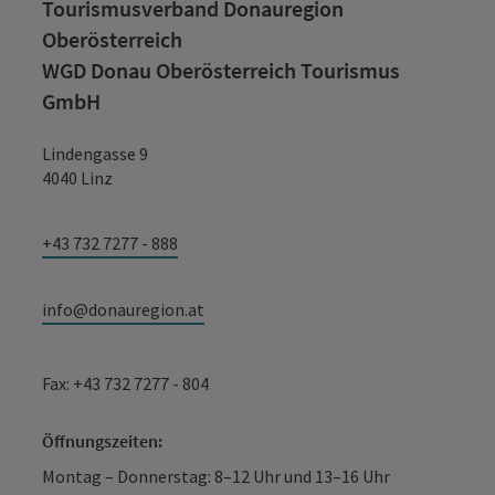
Tourismusverband Donauregion
Oberösterreich
WGD Donau Oberösterreich Tourismus
GmbH
Copyr
Bäckerei-Cafe-Konditorei Kern
Lindengasse 9
4040 Linz
+43 732 7277 - 888
info@donauregion.at
Copyr
Der Rockstar unter den Liftbetreibern
Fax: +43 732 7277 - 804
Öffnungszeiten:
Montag – Donnerstag: 8–12 Uhr und 13–16 Uhr