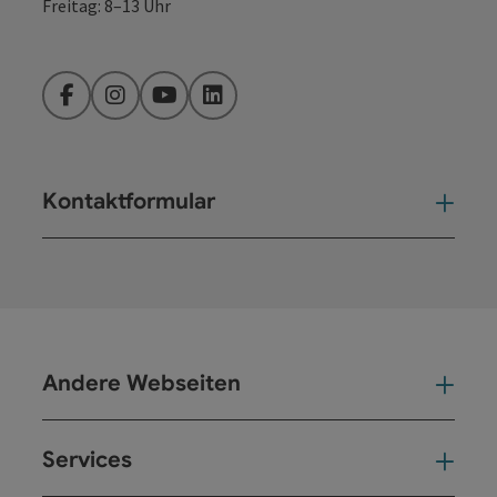
Freitag: 8–13 Uhr
Copyr
Weingut Greindl
Facebook
Instagram
YouTube
LinkedIn
Kontaktformular
Kont
Bruckners Affe
Andere Webseiten
And
Services
Ser