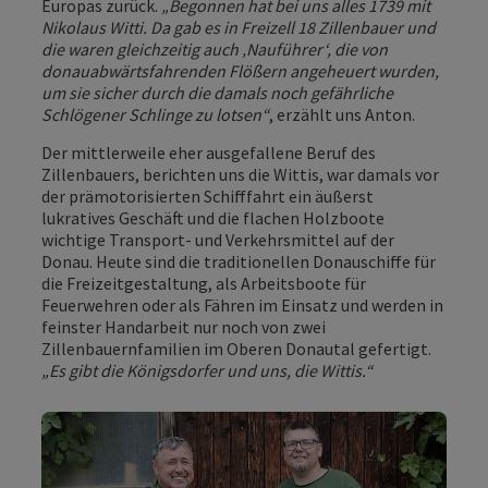
Europas zurück.
„Begonnen hat bei uns alles 1739 mit
Nikolaus Witti. Da gab es in Freizell 18 Zillenbauer und
die waren gleichzeitig auch ‚Nauführer‘, die von
donauabwärtsfahrenden Flößern angeheuert wurden,
um sie sicher durch die damals noch gefährliche
Schlögener Schlinge zu lotsen“
, erzählt uns Anton.
Der mittlerweile eher ausgefallene Beruf des
Zillenbauers, berichten uns die Wittis, war damals vor
der prämotorisierten Schifffahrt ein äußerst
lukratives Geschäft und die flachen Holzboote
wichtige Transport- und Verkehrsmittel auf der
Donau. Heute sind die traditionellen Donauschiffe für
die Freizeitgestaltung, als Arbeitsboote für
Feuerwehren oder als Fähren im Einsatz und werden in
feinster Handarbeit nur noch von zwei
Zillenbauernfamilien im Oberen Donautal gefertigt.
„Es gibt die Königsdorfer und uns, die Wittis.“