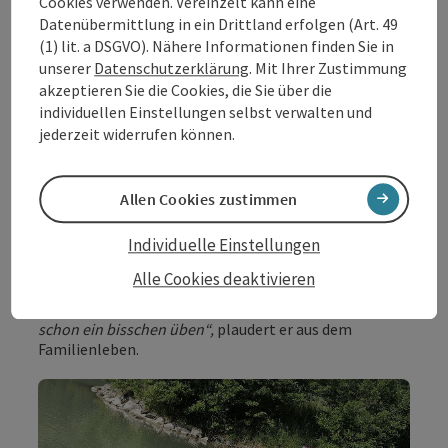
Cookies verwenden. Vereinzelt kann eine
Datenübermittlung in ein Drittland erfolgen (Art. 49
(1) lit. a DSGVO). Nähere Informationen finden Sie in
unserer
Datenschutzerklärung
. Mit Ihrer Zustimmung
akzeptieren Sie die Cookies, die Sie über die
individuellen Einstellungen selbst verwalten und
jederzeit widerrufen können.
Copyri
Allen Cookies zustimmen
Wie in einem Familienbetrieb üblich, packen auch die
Damen des Hauses kräftig mit an. Und auch Geralds 10-
Individuelle Einstellungen
jährige Tochter ist schon im Zillenfieber. Die darf mit
Papa natürlich auch auf die Donau. „
Ich bringe meine
Alle Cookies deaktivieren
Tochter mit der Zille sogar zum Feuerwehr-Training
nach Wesenufer und sie darf mit einer Kleinen auch
schon ein bisschen üben“,
plaudert er aus dem
Familienleben.