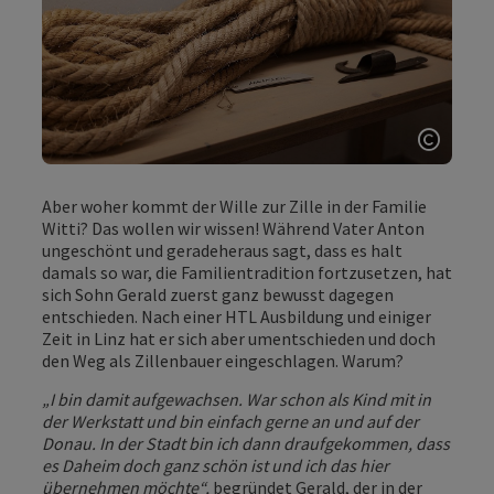
Copyri
Aber woher kommt der Wille zur Zille in der Familie
Witti? Das wollen wir wissen! Während Vater Anton
ungeschönt und geradeheraus sagt, dass es halt
damals so war, die Familientradition fortzusetzen, hat
sich Sohn Gerald zuerst ganz bewusst dagegen
entschieden. Nach einer HTL Ausbildung und einiger
Zeit in Linz hat er sich aber umentschieden und doch
den Weg als Zillenbauer eingeschlagen. Warum?
„I bin damit aufgewachsen. War schon als Kind mit in
der Werkstatt und bin einfach gerne an und auf der
Donau. In der Stadt bin ich dann draufgekommen, dass
es Daheim doch ganz schön ist und ich das hier
übernehmen möchte“,
begründet Gerald, der in der