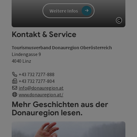
Weitere Infos
Copyri
Kontakt & Service
Tourismusverband Donauregion Oberösterreich
Lindengasse 9
4040 Linz
Telefon
+43 732 7277-888
Fax
+43 732 7277-804
E-Mail
info@donauregion.at
Web
www.donauregion.at/
Mehr Geschichten aus der
Donauregion lesen.