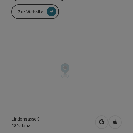
Zur Website
Lindengasse 9
in Google Map
in Apple
4040
Linz