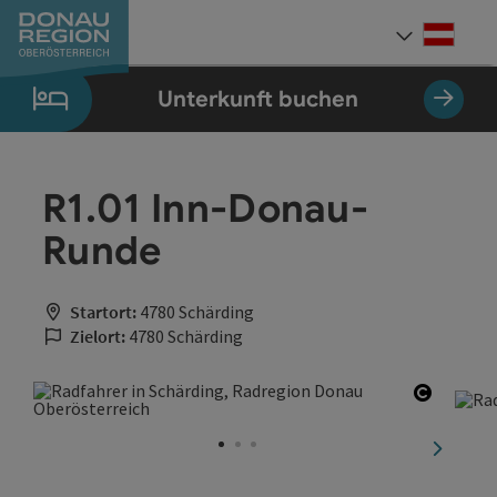
Accesskey
Accesskey
Accesskey
Accesskey
Accesskey
Accesskey
Zum Inhalt
Zur Navigation
Zum Seitenanfang
Zur Kontaktseite
Zum Impressum
Zur Startseite
[0]
[7]
[1]
[5]
[3]
[2]
Deut
Sprach
Unterkunft buchen
R1.01 Inn-Donau-
Runde
Startort:
4780 Schärding
Zielort:
4780 Schärding
Copyrig
nächste