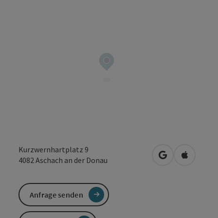
Kurzwernhartplatz 9
in Google Maps
in Apple 
4082
Aschach an der Donau
Anfrage senden