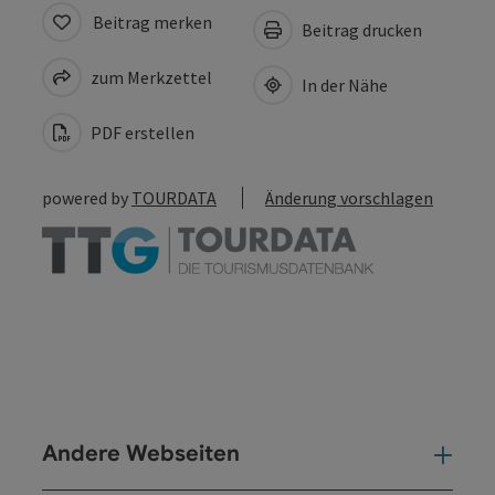
Beitrag merken
Beitrag drucken
zum Merkzettel
In der Nähe
PDF erstellen
powered by
TOURDATA
Änderung vorschlagen
Andere Webseiten
And