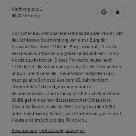
Kirchenplatz 1
in Google Map
in Apple
4070
Eferding
Gotischer Bau mit späteren Umbauten. Der Nordtrakt
des Schlosses Starhemberg war einst Burg der
Passauer Bischöfe (1167 als Burg erwähnt). Die alte
Veste war von Wasser umgeben und durch ein Tor im
Norden zu betreten. Dieses Tor steht heute noch.
1416 ließen die Schaunberger die alte Veste schleifen
und an ihrer Stelle die "Neue Veste" errichten (das
heutige alte Schloss). Aus dem 15. Jahrhundert
stammt der Osttrakt, das sogenannte
Verwalterstöckl. Zum Stadtplatz hin sichtbar ist der
Südflügel mit seiner klassizistischen Schauseite.
Dieser Südtrakt sowie der Westflügel wurden 1784
unter Fürst Georg Adam I. von Starhemberg errichtet.
Heute sind im Schloss das Fürstlich ...
Beschreibung vollständig anzeigen