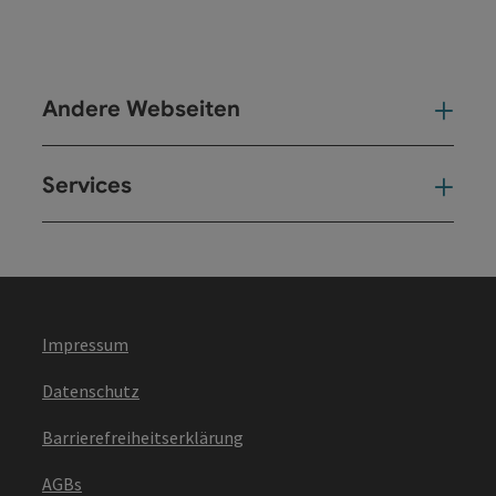
Andere Webseiten
And
Services
Ser
Impressum
Datenschutz
Barrierefreiheitserklärung
AGBs