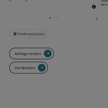
Copyri
nächst
Kinderspielplatz
Anfrage senden
Zur Website