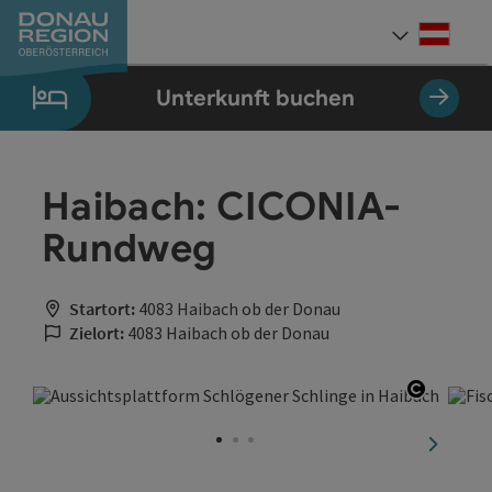
Accesskey
Accesskey
Accesskey
Accesskey
Accesskey
Accesskey
Zum Inhalt
Zur Navigation
Zum Seitenanfang
Zur Kontaktseite
Zum Impressum
Zur Startseite
[0]
[7]
[1]
[5]
[3]
[2]
Deut
Sprach
Unterkunft buchen
Haibach: CICONIA-
Rundweg
Startort:
4083 Haibach ob der Donau
Zielort:
4083 Haibach ob der Donau
Copyrig
nächste