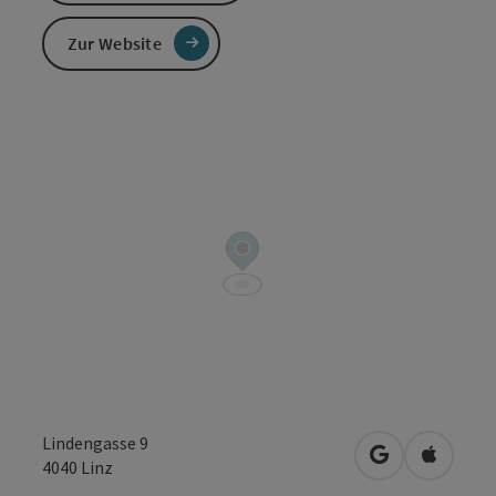
Zur Website
Lindengasse 9
in Google Map
in Apple
4040
Linz