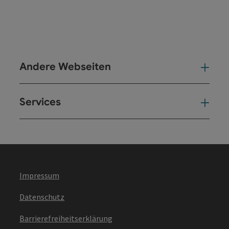
Andere Webseiten
And
Services
Ser
Impressum
Datenschutz
Barrierefreiheitserklärung