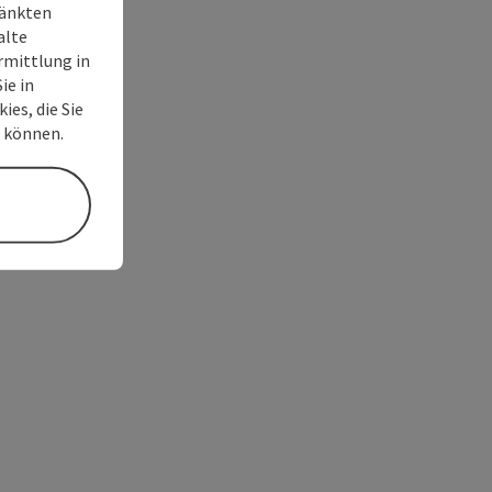
ränkten
alte
rmittlung in
ie in
ies, die Sie
n können.