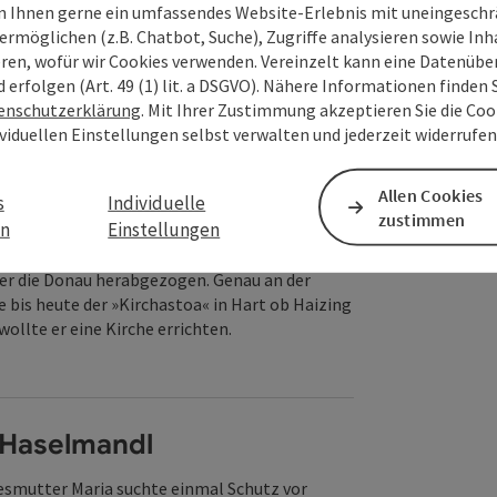
 Ihnen gerne ein umfassendes Website-Erlebnis mit uneingesch
 Zeiten, als die Donau noch nah an der
ermöglichen (z.B. Chatbot, Suche), Zugriffe analysieren sowie Inh
rg vorbeifloss: Wolfgang, der junge
eren, wofür wir Cookies verwenden. Vereinzelt kann eine Datenübe
ger, hatte sich in die Tochter des Müllers in
d erfolgen (Art. 49 (1) lit. a DSGVO). Nähere Informationen finden S
verliebt.
enschutzerklärung
. Mit Ihrer Zustimmung akzeptieren Sie die Cook
ffnen
ividuellen Einstellungen selbst verwalten und jederzeit widerrufe
Allen Cookies
s
Individuelle
irchastoa!
zustimmen
en
Einstellungen
hon eine kleine Ewigkeit her, da kam ein
her die Donau herabgezogen. Genau an der
ie bis heute der »Kirchastoa« in Hart ob Haizing
wollte er eine Kirche errichten.
ffnen
Haselmandl
esmutter Maria suchte einmal Schutz vor