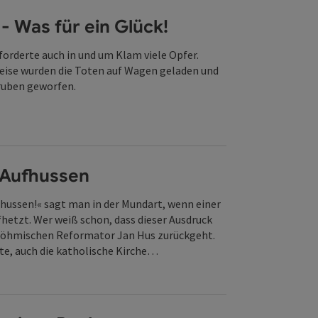
 - Was für ein Glück!
forderte auch in und um Klam viele Opfer.
ise wurden die Toten auf Wagen geladen und
ruben geworfen.
ffnen
Aufhussen
 hussen!« sagt man in der Mundart, wenn einer
fhetzt. Wer weiß schon, dass dieser Ausdruck
böhmischen Reformator Jan Hus zurückgeht.
rte, auch die katholische Kirche…
ffnen