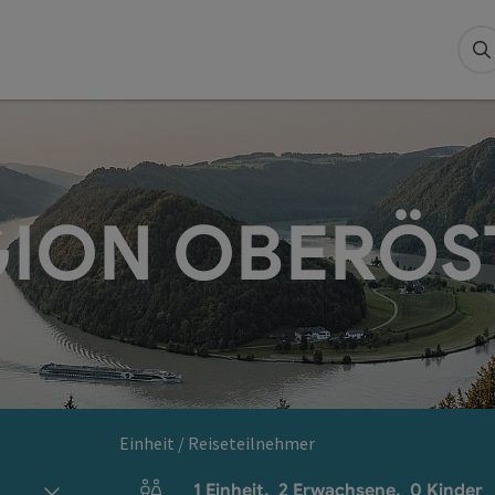
S
ION OBERÖS
Einheit / Reiseteilnehmer
1
Einheit
,
2
Erwachsene
,
0
Kinder