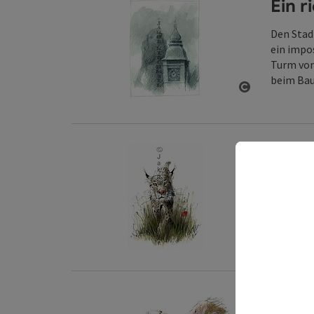
Ein r
Den Stad
ein impo
Turm von 
beim Bau
Copyright ö
Linz 
Manche S
Linz geh
Copyright ö
Die u