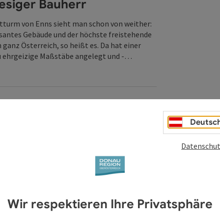
iesiger Bauherr
tturm von Enns sieht man schon von weither:
santes Gebäude und der höchste freistehende
ganz Österreich, so heißt es. Da hat einer
 ehrgeizige Maßstäbe angelegt und -…
ffnen
wie Luchs
Deutsc
tädte haben sehr nüchterne Namen. Der von
t auf einen Traum zurück.
Datenschut
ffnen
Wir respektieren Ihre Privatsphäre
nselige Hochzeit!