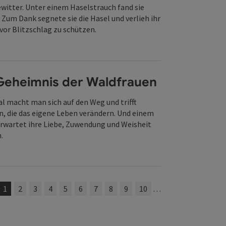
witter. Unter einem Haselstrauch fand sie
 Zum Dank segnete sie die Hasel und verlieh ihr
vor Blitzschlag zu schützen.
Geheimnis der Waldfrauen
 macht man sich auf den Weg und trifft
, die das eigene Leben verändern. Und einem
rwartet ihre Liebe, Zuwendung und Weisheit
n.
1
2
3
4
5
6
7
8
9
10
…