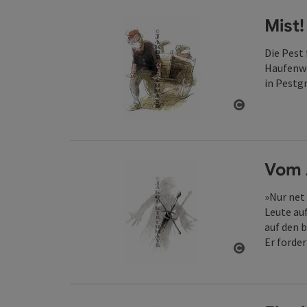
Mist!
Die Pest 
Haufenwe
in Pestg
Copyright ö
Vom 
»Nur net
Leute au
auf den 
Er forde
Copyright ö