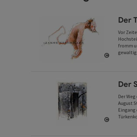
Der T
Vor Zeit
Hochstei
fromm un
gewaltig
Copyright ö
Der S
Der Weg 
August S
Eingang 
Türkenko
Copyright ö