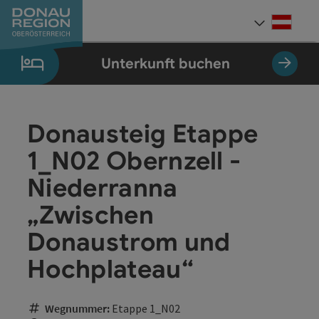
Accesskey
Accesskey
Accesskey
Accesskey
Accesskey
Accesskey
Zum Inhalt
Zur Navigation
Zum Seitenanfang
Zur Kontaktseite
Zum Impressum
Zur Startseite
[0]
[7]
[1]
[5]
[3]
[2]
Deut
Sprach
Unterkunft buchen
Donausteig Etappe
1_N02 Obernzell -
Niederranna
„Zwischen
Donaustrom und
Hochplateau“
Wegnummer:
Etappe 1_N02