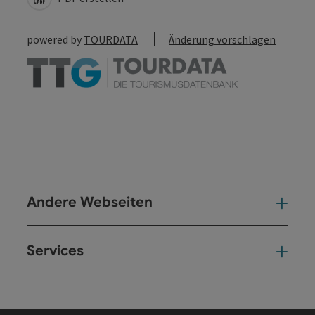
powered by
TOURDATA
Änderung vorschlagen
Andere Webseiten
And
Services
Ser