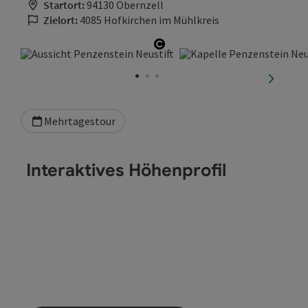
Startort:
94130 Obernzell
Zielort:
4085 Hofkirchen im Mühlkreis
Copyright öffnen
nächste
Mehrtagestour
Interaktives Höhenprofil