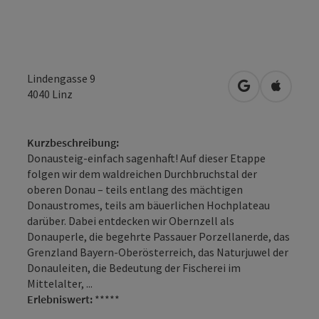
Lindengasse 9
in Google Map
in Apple
4040
Linz
Kurzbeschreibung:
Donausteig-einfach sagenhaft! Auf dieser Etappe
folgen wir dem waldreichen Durchbruchs­tal der
oberen Donau – teils entlang des mächtigen
Donaustromes, teils am bäuerlichen Hochplateau
darüber. Dabei entdecken wir Obernzell als
Donauperle, die begehrte Passauer Porzellanerde, das
Grenzland Bayern-Oberösterreich, das Naturjuwel der
Donauleiten, die Bedeutung der Fischerei im
Mittelalter, ...
Erlebniswert:
*****