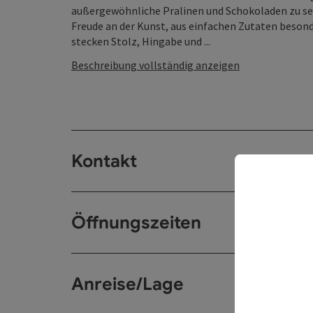
außergewöhnliche Pralinen und Schokoladen zu sehe
Freude an der Kunst, aus einfachen Zutaten besond
stecken Stolz, Hingabe und ...
Beschreibung vollständig anzeigen
Kontakt
Öffnungszeiten
Anreise/Lage