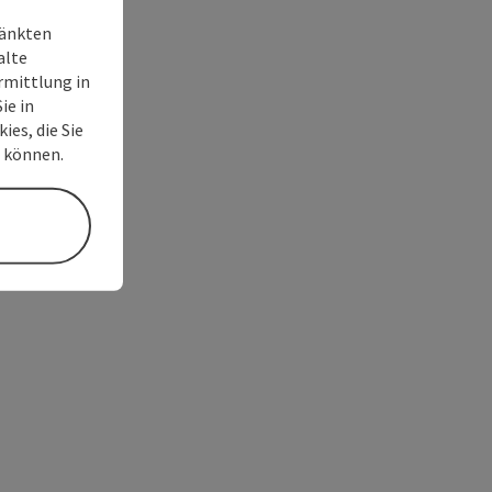
ränkten
alte
rmittlung in
ie in
ies, die Sie
n können.