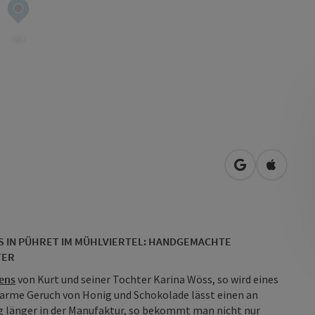
in Google Map
in Apple
 IN PÜHRET IM MÜHLVIERTEL: HANDGEMACHTE
TER
ens
von Kurt und seiner Tochter Karina Wöss, so wird eines
 warme Geruch von Honig und Schokolade lässt einen an
g länger in der Manufaktur, so bekommt man nicht nur