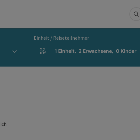
S
Einheit / Reiseteilnehmer
1
Einheit
,
2
Erwachsene
,
0
Kinder
Einheitenanzahl und Personenfelder
eich