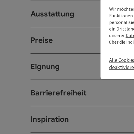
Wir möchten
Ausstattung
Funktionen 
personalisi
ein Drittlan
unserer
Dat
Preise
über die ind
Alle Cookie
Eignung
deaktivier
Barrierefreiheit
Inspiration