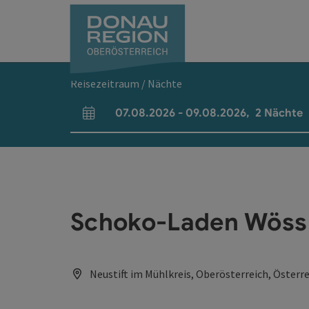
Accesskey
Accesskey
Accesskey
Accesskey
Accesskey
Accesskey
Zum Inhalt
Zur Navigation
Zum Seitenanfang
Zur Kontaktseite
Zum Impressum
Zur Startseite
[0]
[7]
[1]
[5]
[3]
[2]
Reisezeitraum / Nächte
07.08.2026
-
09.08.2026
,
2
Nächte
An- und Abreisefelder
Schoko-Laden Wöss
Neustift im Mühlkreis, Oberösterreich, Österr