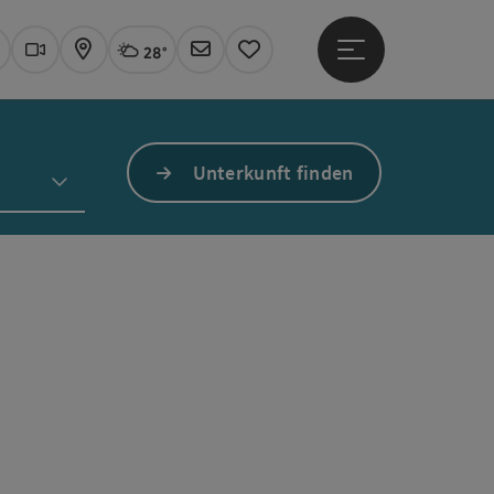
28°
Hauptmenü öffne
Aktuelles Wetter
Linz, wolkig
uchen
Webcams
Karte
Newsletter
Merkzettel
Unterkunft finden