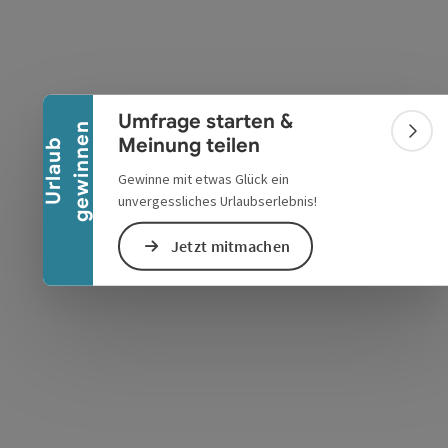
Banner einklappen
Umfrage starten &
n
Bann
Meinung teilen
U
r
l
a
u
b
g
e
w
i
n
n
e
Gewinne mit etwas Glück ein
unvergessliches Urlaubserlebnis!
s öffnen
 Maps öffnen
Jetzt mitmachen