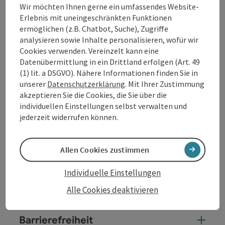
gefährdet. Auffällig ist die blau gefärbte Kehle
Wir möchten Ihnen gerne ein umfassendes Website-
der Männchen in ...
Erlebnis mit uneingeschränkten Funktionen
ermöglichen (z.B. Chatbot, Suche), Zugriffe
Beschreibung vollständig anzeigen
analysieren sowie Inhalte personalisieren, wofür wir
Cookies verwenden. Vereinzelt kann eine
Datenübermittlung in ein Drittland erfolgen (Art. 49
(1) lit. a DSGVO). Nähere Informationen finden Sie in
unserer
Datenschutzerklärung
. Mit Ihrer Zustimmung
Kontakt
akzeptieren Sie die Cookies, die Sie über die
individuellen Einstellungen selbst verwalten und
jederzeit widerrufen können.
Öffnungszeiten
Allen Cookies zustimmen
Anreise/Lage
Individuelle Einstellungen
Eignung
Alle Cookies deaktivieren
Barrierefreiheit