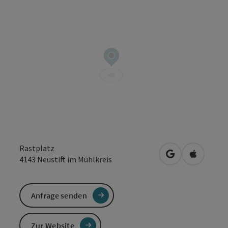
Rastplatz
in Google Maps
in Apple 
4143
Neustift im Mühlkreis
Anfrage senden
Zur Website