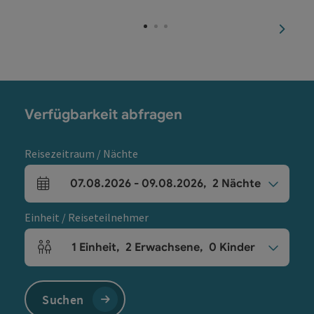
nächst
Verfügbarkeit abfragen
Reisezeitraum / Nächte
07.08.2026
-
09.08.2026
,
2
Nächte
An- und Abreisefelder
Einheit / Reiseteilnehmer
1
Einheit
,
2
Erwachsene
,
0
Kinder
Einheitenanzahl und Personenfelder
Suchen