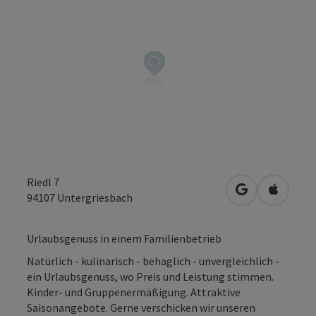
Riedl 7
in Google Map
in Apple
94107
Untergriesbach
Urlaubsgenuss in einem Familienbetrieb
Natürlich - kulinarisch - behaglich - unvergleichlich -
ein Urlaubsgenuss, wo Preis und Leistung stimmen.
Kinder- und Gruppenermäßigung. Attraktive
Saisonangebote. Gerne verschicken wir unseren