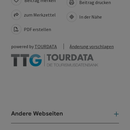
Beitrag merken
Beitrag drucken
zum Merkzettel
In der Nähe
PDF erstellen
powered by
TOURDATA
Änderung vorschlagen
Andere Webseiten
And