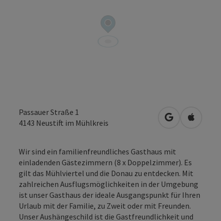
Passauer Straße 1
in Google Map
in Apple
4143
Neustift im Mühlkreis
Wir sind ein familienfreundliches Gasthaus mit
einladenden Gästezimmern (8 x Doppelzimmer). Es
gilt das Mühlviertel und die Donau zu entdecken. Mit
zahlreichen Ausflugsmöglichkeiten in der Umgebung
ist unser Gasthaus der ideale Ausgangspunkt für Ihren
Urlaub mit der Familie, zu Zweit oder mit Freunden.
Unser Aushängeschild ist die Gastfreundlichkeit und