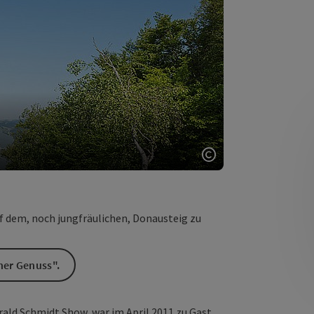
Copyright öffnen
uf dem, noch jungfräulichen, Donausteig zu
her Genuss".
rald Schmidt Show, war im April 2011 zu Gast