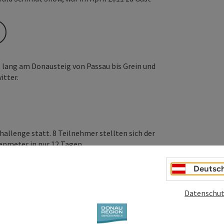
e lang am Donausteig von Passau bis Grein und
itter.
allenge statt. 8 Teilnehmer stellten sich der
henmeter in nur 12 Tagen…
Deutsc
Datenschut