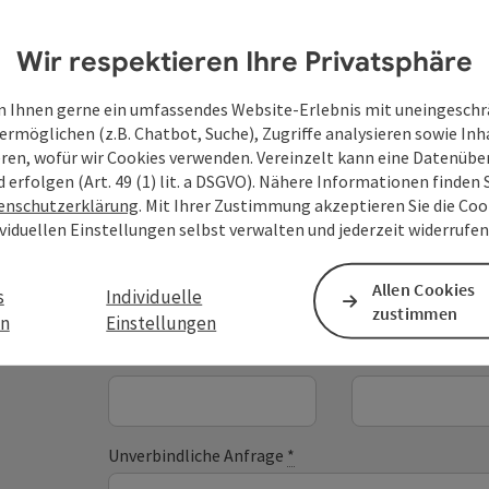
Wir respektieren Ihre Privatsphäre
 Ihnen gerne ein umfassendes Website-Erlebnis mit uneingesch
ermöglichen (z.B. Chatbot, Suche), Zugriffe analysieren sowie Inh
eren, wofür wir Cookies verwenden. Vereinzelt kann eine Datenübe
Deine Anfrage an di
d erfolgen (Art. 49 (1) lit. a DSGVO). Nähere Informationen finden S
enschutzerklärung
. Mit Ihrer Zustimmung akzeptieren Sie die Cook
Oberösterreich
ividuellen Einstellungen selbst verwalten und jederzeit widerrufe
Allen Cookies
s
Individuelle
Felder mit
*
sind Pflichtfelder
zustimmen
en
Einstellungen
Vorname
Nachname
Unverbindliche Anfrage
*