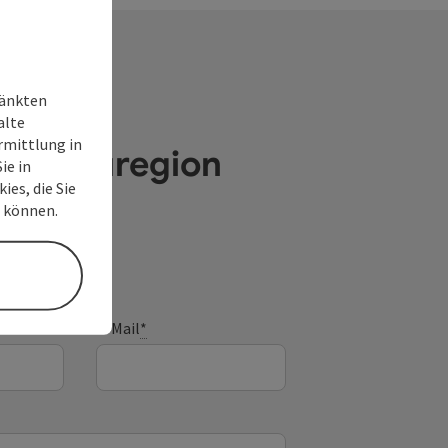
ränkten
alte
rmittlung in
e Donauregion
ie in
ies, die Sie
n können.
E-Mail
*