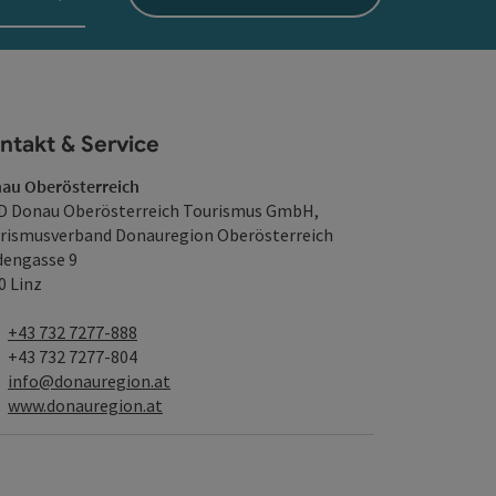
ntakt & Service
au Oberösterreich
 Donau Oberösterreich Tourismus GmbH,
rismusverband Donauregion Oberösterreich
dengasse 9
0 Linz
Telefon
+43 732 7277-888
Fax
+43 732 7277-804
E-Mail
info@donauregion.at
Web
www.donauregion.at