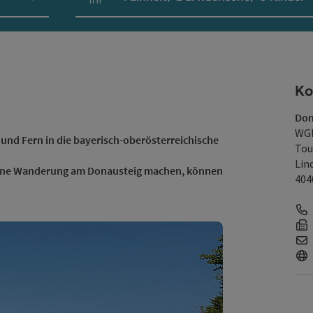
Einheitenanzahl und Personenfelder
Ko
Don
WGD
und Fern in die bayerisch-oberösterreichische
Tou
Lin
f eine Wanderung am Donausteig machen, können
404