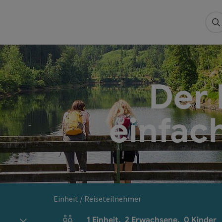
S
Der 
einfac
Einheit / Reiseteilnehmer
1
Einheit
,
2
Erwachsene
,
0
Kinder