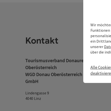
Wir möchten
Funktionen 
personalisi
Kontakt
ein Drittlan
unserer
Dat
über die ind
Tourismusverband Donauregion
Oberösterreich
Alle Cookie
deaktivier
WGD Donau Oberösterreich Tourismus
GmbH
Lindengasse 9
4040 Linz