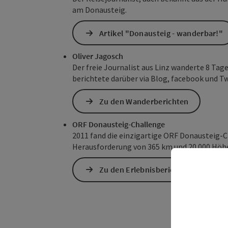
am Donausteig.
Artikel "Donausteig - wanderbar!"
Oliver Jagosch
Der freie Journalist aus Linz wanderte 8 Tag
berichtete darüber via Blog, facebook und Tw
Zu den Wanderberichten
ORF Donausteig-Challenge
2011 fand die einzigartige ORF Donausteig-Ch
Herausforderung von 365 km und 20.000 Hö
Zu den Erlebnisberichten