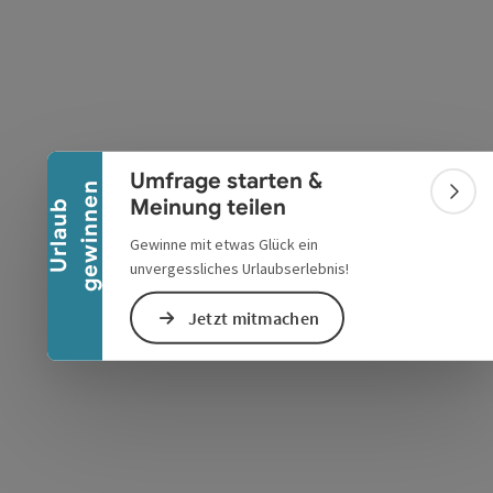
Banner einklappen
Umfrage starten &
n
Bann
Meinung teilen
U
r
l
a
u
b
g
e
w
i
n
n
e
Gewinne mit etwas Glück ein
unvergessliches Urlaubserlebnis!
Jetzt mitmachen