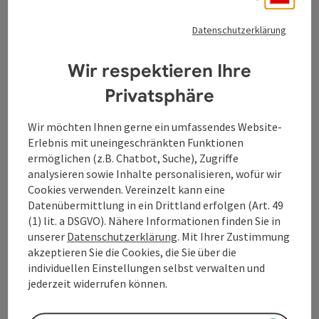
Tourismusverband Donauregion
Datenschutzerklärung
Oberösterreich
Wir respektieren Ihre
WGD Donau Oberösterreich Tourismus
GmbH
Privatsphäre
Lindengasse 9
Wir möchten Ihnen gerne ein umfassendes Website-
4040 Linz
Erlebnis mit uneingeschränkten Funktionen
ermöglichen (z.B. Chatbot, Suche), Zugriffe
analysieren sowie Inhalte personalisieren, wofür wir
+43 732 7277 - 888
Cookies verwenden. Vereinzelt kann eine
Datenübermittlung in ein Drittland erfolgen (Art. 49
(1) lit. a DSGVO). Nähere Informationen finden Sie in
info@donauregion.at
unserer
Datenschutzerklärung
. Mit Ihrer Zustimmung
akzeptieren Sie die Cookies, die Sie über die
individuellen Einstellungen selbst verwalten und
Fax: +43 732 7277 - 804
jederzeit widerrufen können.
Öffnungszeiten: