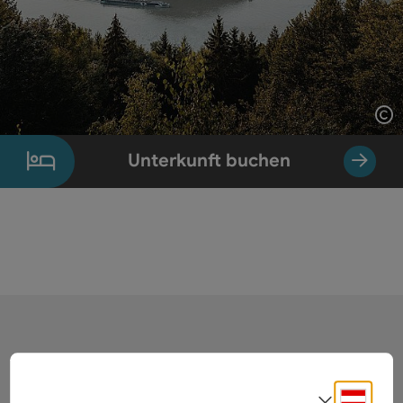
Co
Unterkunft buchen
Kontakt
Deuts
Sprach