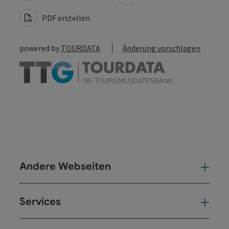
PDF erstellen
powered by
TOURDATA
Änderung vorschlagen
Andere Webseiten
And
Services
Ser