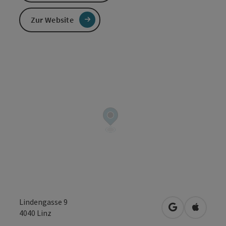
Zur Website
Lindengasse 9
in Google Map
in Apple
4040
Linz