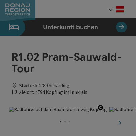
Accesskey
Accesskey
Accesskey
Accesskey
Accesskey
Accesskey
Zum Inhalt
Zur Navigation
Zum Seitenanfang
Zur Kontaktseite
Zum Impressum
Zur Startseite
[0]
[7]
[1]
[5]
[3]
[2]
Deut
Sprach
Unterkunft buchen
R1.02 Pram-Sauwald-
Tour
Startort:
4780 Schärding
Zielort:
4794 Kopfing im Innkreis
Copyright öff
nächste