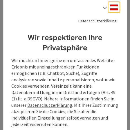
Deuts
Sprach
Zu einem Radausflug durch die Hügellandschaft des
Innviertels verführt Sie der Pramtalradweg. Seinen
Datenschutzerklärung
Namen entsprechend begleitet er die Pram von Zell an
der Pram bis nach Schärding.
Wir respektieren Ihre
Hauptattraktion sind die zahlreichen Museen und
Heimathäuser an der Pramtaler Museumsstraße. Über
Privatsphäre
Andorf und Taufkirchen erreichen Sie schließlich das
bezaubernde Barockjuwel Schärding. Hier können Sie
Wir möchten Ihnen gerne ein umfassendes Website-
die Tour auf dem Innradweg fortsetzen.
Erlebnis mit uneingeschränkten Funktionen
Tipps:
ermöglichen (z.B. Chatbot, Suche), Zugriffe
17 interessante Museen finden Sie entlang dieser
analysieren sowie Inhalte personalisieren, wofür wir
Strecke.
Cookies verwenden. Vereinzelt kann eine
Datenübermittlung in ein Drittland erfolgen (Art. 49
Diese Tour führt direkt an folgendem Kulinarikpartner
(1) lit. a DSGVO). Nähere Informationen finden Sie in
vorbei:
unserer
Datenschutzerklärung
. Mit Ihrer Zustimmung
akzeptieren Sie die Cookies, die Sie über die
Landhotel Gasthof Bauböck
individuellen Einstellungen selbst verwalten und
jederzeit widerrufen können.