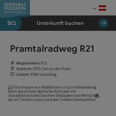
Accesskey
Accesskey
Accesskey
Accesskey
Accesskey
Accesskey
Zum Inhalt
Zur Navigation
Zum Seitenanfang
Zur Kontaktseite
Zum Impressum
Zur Startseite
[0]
[7]
[1]
[5]
[3]
[2]
Deut
Sprach
Unterkunft buchen
Pramtalradweg R21
Wegnummer:
R21
Startort:
4755 Zell an der Pram
Zielort:
4780 Schärding
Copyrigh