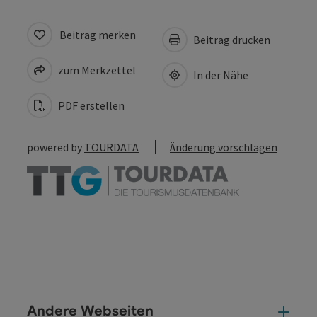
Beitrag merken
Beitrag drucken
zum Merkzettel
In der Nähe
PDF erstellen
powered by
TOURDATA
Änderung vorschlagen
Andere Webseiten
And