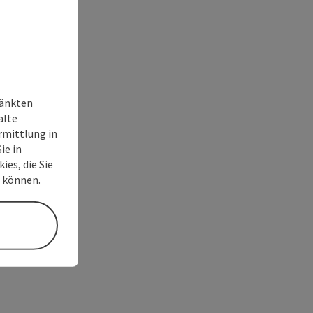
ränkten
alte
rmittlung in
ie in
ies, die Sie
n können.