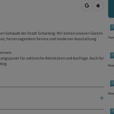
in Google Map
in Apple
hen Gebäude der Stadt Schärding. Wir bieten unseren Gästen
Fami
lair, hervorragendem Service und moderner Ausstattung
kommen.
gangspunkt für zahlreiche Aktivitäten und Ausflüge. Auch für
ding.
Dop
Dop