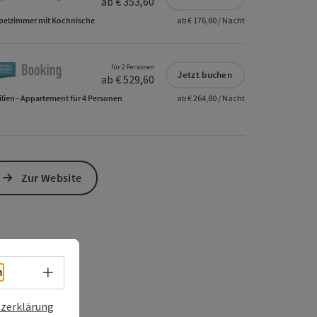
ab € 353,60
elzimmer mit Kochnische
ab € 176,80 / Nacht
für 2 Personen
Jetzt buchen
ab € 529,60
lien - Appartement für 4 Personen
ab € 264,80 / Nacht
Zur Website
Sprachwahl - Menü öffnen
h
zerklärung