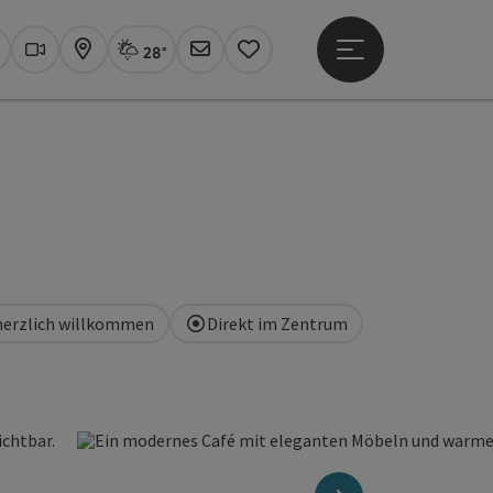
28°
Hauptmenü öffne
Aktuelles Wetter
Linz, Regenschauer
uchen
Webcams
Karte
Newsletter
Merkzettel
 herzlich willkommen
Direkt im Zentrum