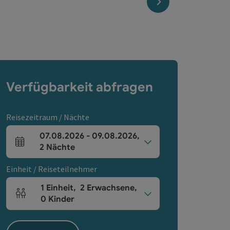
nächstes Element
Verfügbarkeit abfragen
Reisezeitraum / Nächte
07.08.2026
-
09.08.2026
,
An- und Abreisefelder
2
Nächte
Einheit / Reiseteilnehmer
1
Einheit
,
2
Erwachsene
,
Einheitenanzahl und Personenfelder
0
Kinder