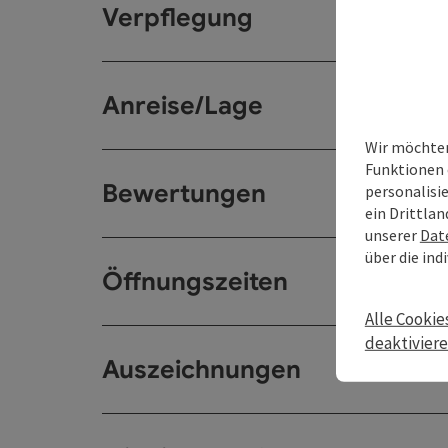
Verpflegung
Anreise/Lage
Wir möchten
Funktionen 
Bewertungen
personalisi
ein Drittlan
unserer
Dat
über die ind
Öffnungszeiten
Alle Cookie
deaktivier
Auszeichnungen