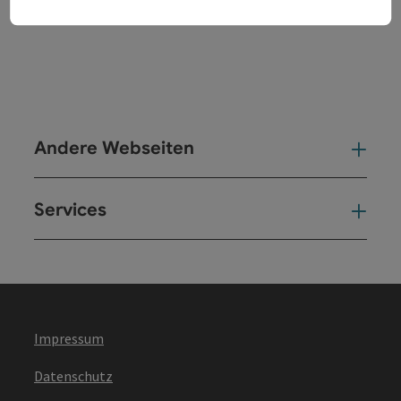
Andere Webseiten
And
Services
Ser
Impressum
Datenschutz