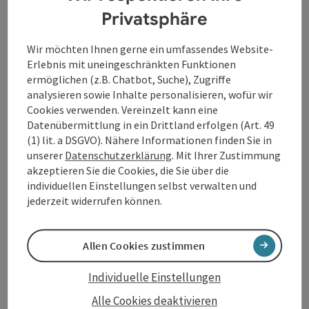
Privatsphäre
Wir möchten Ihnen gerne ein umfassendes Website-
Erlebnis mit uneingeschränkten Funktionen
Initiativ-Bewerbung
ermöglichen (z.B. Chatbot, Suche), Zugriffe
analysieren sowie Inhalte personalisieren, wofür wir
Tourismusverband Donauregion
Cookies verwenden. Vereinzelt kann eine
Oberösterreich
Datenübermittlung in ein Drittland erfolgen (Art. 49
(1) lit. a DSGVO). Nähere Informationen finden Sie in
Wenn Sie sich initiativ bei uns bewerben,
unserer
Datenschutzerklärung
. Mit Ihrer Zustimmung
halten wir Ihre Unterlagen gerne in Evidenz
akzeptieren Sie die Cookies, die Sie über die
und melden uns bei Ihnen, wenn wir meinen,
individuellen Einstellungen selbst verwalten und
Ihnen ein gutes Angebot machen zu können.
jederzeit widerrufen können.
Kontakt:
Tourismusverband Donauregion
Oberösterreich, Lindengasse 9, 4040
Allen Cookies zustimmen
Linz,
info@donauregion.at
Individuelle Einstellungen
Alle Cookies deaktivieren