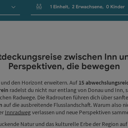
1
Einheit
,
2
Erwachsene
,
0
Kinder
Einheitenanzahl und Personenfelder
tdeckungsreise zwischen Inn u
Perspektiven, die bewegen
 und den Horizont erweitern. Auf
15 abwechslungsrei
rein
radelst du nicht nur entlang von Donau und Inn, 
ischen Radwege. Die Radrouten führen dich über sanf
n
auf die ausbreitende Flusslandschaft. Warum also n
er
Innradweg
verlassen und neue Perspektiven samme
uckende Natur und das kulturelle Erbe der Region auf