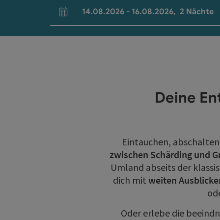
14.08.2026
-
16.08.2026
,
2
Nächte
An- und Abreisefelder
Deine En
Eintauchen, abschalten
zwischen Schärding und G
Umland abseits der klass
dich mit
weiten Ausblicke
od
Oder erlebe die beeindr