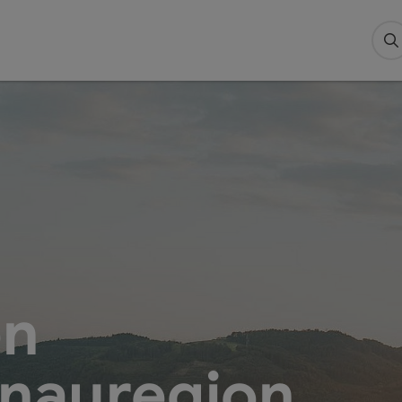
S
en
onauregion