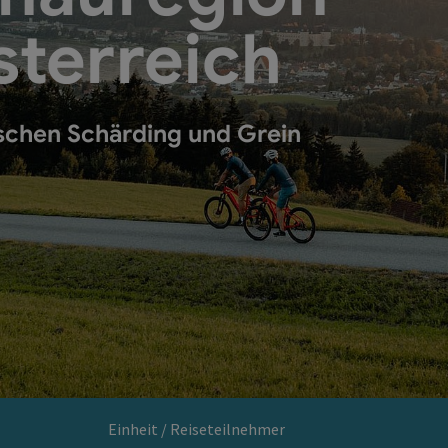
sterreich
schen Schärding und Grein
Einheit / Reiseteilnehmer