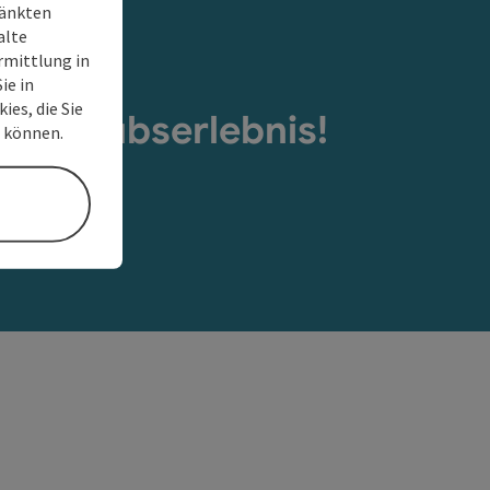
ränkten
alte
rmittlung in
ie in
ies, die Sie
s Urlaubserlebnis!
n können.