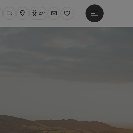
27°
Hauptmenü öffne
Aktuelles Wetter
Linz, sonnig
uchen
Webcams
Karte
Newsletter
Merkzettel