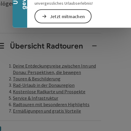
lögen und zurück.
unvergessliches Urlaubserlebnis!
Jetzt mitmachen
Übersicht Radtouren
Deine Entdeckungsreise zwischen Inn und
Donau: Perspektiven, die bewegen
Touren & Beschilderung
Rad-Urlaub in der Donauregion
Kostenlose Radkarte und Prospekte
Service & Infrastruktur
Radtouren mit besonderen Highlights
Ermäßigungen und gratis Vorteile