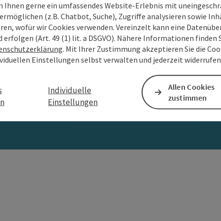
 Ihnen gerne ein umfassendes Website-Erlebnis mit uneingesch
ermöglichen (z.B. Chatbot, Suche), Zugriffe analysieren sowie Inh
eren, wofür wir Cookies verwenden. Vereinzelt kann eine Datenübe
Umfrage starten & Meinung teilen
d erfolgen (Art. 49 (1) lit. a DSGVO). Nähere Informationen finden S
enschutzerklärung
. Mit Ihrer Zustimmung akzeptieren Sie die Cook
 Glück ein unvergessliche
ividuellen Einstellungen selbst verwalten und jederzeit widerrufe
Allen Cookies
s
Individuelle
zustimmen
Jetzt mitmachen
en
Einstellungen