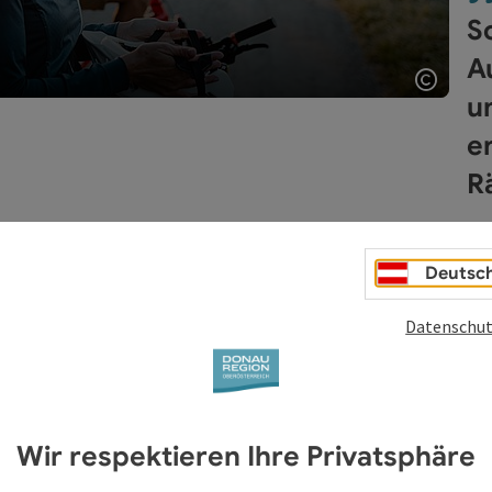
S
A
u
Copyri
e
R
Deutsc
Datenschut
Wir respektieren Ihre Privatsphäre