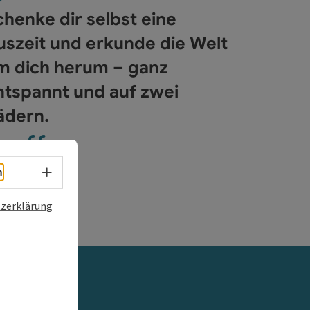
chenke dir selbst eine
uszeit und erkunde die Welt
m dich herum – ganz
ght öffnen
ntspannt und auf zwei
ädern.
Sprachwahl - Menü öffnen
h
zerklärung