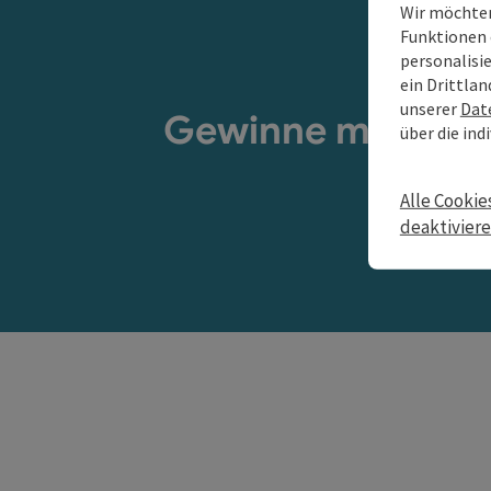
Wir möchten
Funktionen 
personalisi
ein Drittlan
unserer
Dat
Gewinne mit etwas
über die ind
Alle Cookie
deaktivier