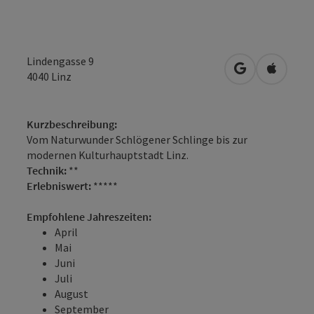
Lindengasse 9
in Google Map
in Apple
4040
Linz
Kurzbeschreibung:
Vom Naturwunder Schlögener Schlinge bis zur
modernen Kulturhauptstadt Linz.
Technik:
**
Erlebniswert:
*****
Empfohlene Jahreszeiten:
April
Mai
Juni
Juli
August
September