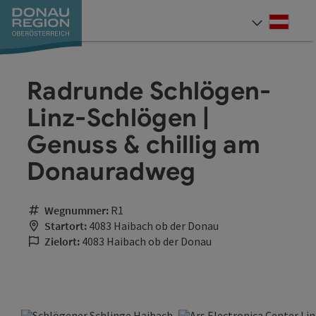
Accesskey
Accesskey
Accesskey
Accesskey
Accesskey
Accesskey
Zum Inhalt
Zur Navigation
Zum Seitenanfang
Zur Kontaktseite
Zum Impressum
Zur Startseite
[0]
[7]
[1]
[5]
[3]
[2]
Deut
Sprach
Radrunde Schlögen-
Linz-Schlögen |
Genuss & chillig am
Donauradweg
Wegnummer:
R1
Startort:
4083 Haibach ob der Donau
Zielort:
4083 Haibach ob der Donau