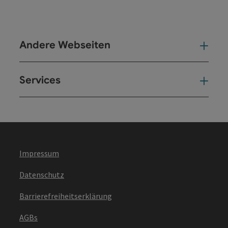
Andere Webseiten
And
Services
Ser
Impressum
Datenschutz
Barrierefreiheitserklärung
AGBs