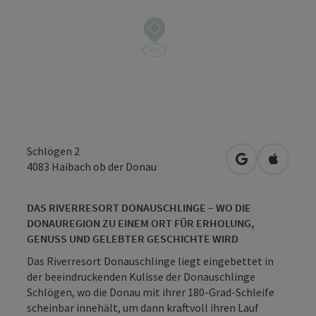
Schlögen 2
in Google Map
in Apple
4083
Haibach ob der Donau
DAS RIVERRESORT DONAUSCHLINGE – WO DIE
DONAUREGION ZU EINEM ORT FÜR ERHOLUNG,
GENUSS UND GELEBTER GESCHICHTE WIRD
Das Riverresort Donauschlinge liegt eingebettet in
der beeindruckenden Kulisse der Donauschlinge
Schlögen, wo die Donau mit ihrer 180-Grad-Schleife
scheinbar innehält, um dann kraftvoll ihren Lauf