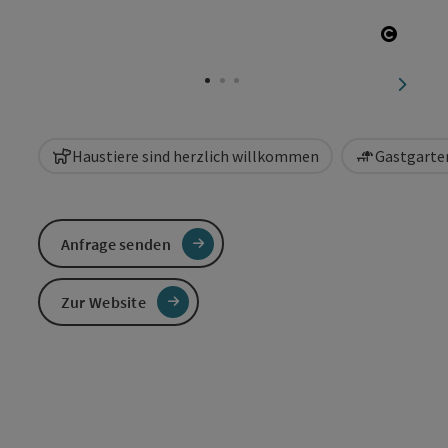
Copyri
nächst
Haustiere sind herzlich willkommen
Gastgarten
Anfrage senden
Zur Website