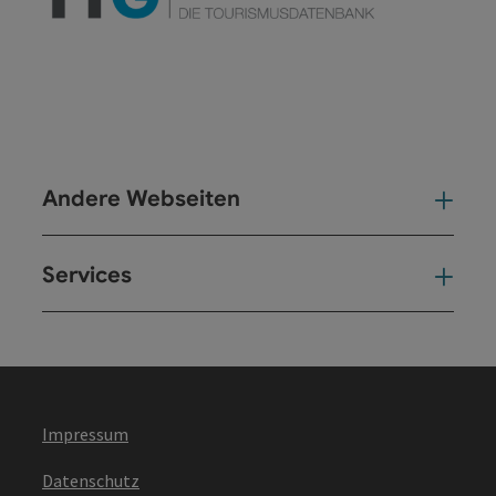
Andere Webseiten
And
Services
Ser
Impressum
Datenschutz