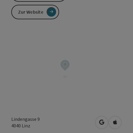
Zur Website
Lindengasse 9
in Google Map
in Apple
4040
Linz