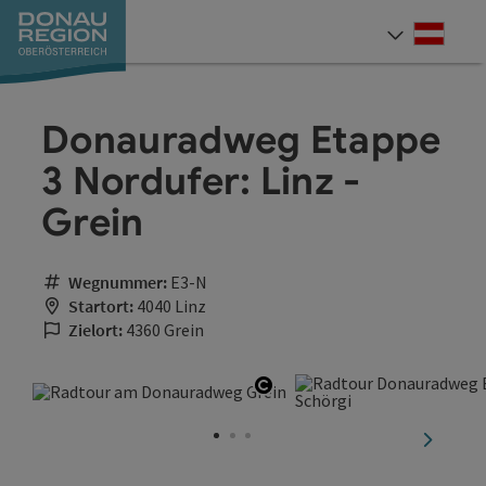
Accesskey
Accesskey
Accesskey
Accesskey
Accesskey
Accesskey
Zum Inhalt
Zur Navigation
Zum Seitenanfang
Zur Kontaktseite
Zum Impressum
Zur Startseite
[0]
[7]
[1]
[5]
[3]
[2]
Deut
Sprach
Donauradweg Etappe
3 Nordufer: Linz -
Grein
Wegnummer:
E3-N
Startort:
4040 Linz
Zielort:
4360 Grein
Copyright öffnen
nächste