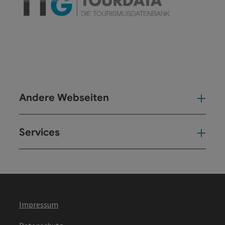
Andere Webseiten
And
Services
Ser
Impressum