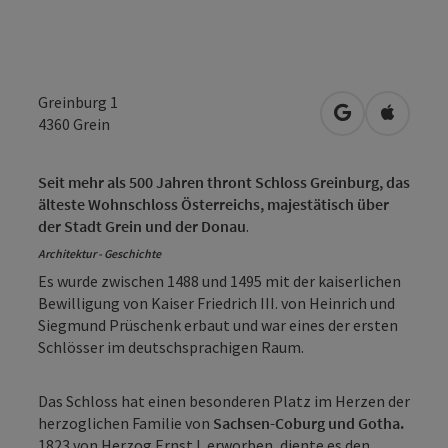
Greinburg 1
in Google Map
in Apple
4360
Grein
Seit mehr als 500 Jahren thront Schloss Greinburg, das
älteste Wohnschloss Österreichs, majestätisch über
der Stadt Grein und der Donau
.
Architektur - Geschichte
Es wurde zwischen 1488 und 1495 mit der kaiserlichen
Bewilligung von Kaiser Friedrich III. von Heinrich und
Siegmund Prüschenk erbaut und war eines der ersten
Schlösser im deutschsprachigen Raum.
Das Schloss hat einen besonderen Platz im Herzen der
herzoglichen Familie von
Sachsen-Coburg und Gotha.
1823 von Herzog Ernst I. erworben, diente es den