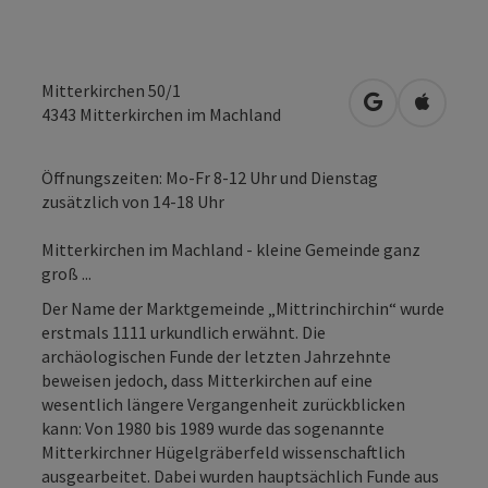
Mitterkirchen 50/1
in Google Map
in Apple
4343
Mitterkirchen im Machland
Öffnungszeiten: Mo-Fr 8-12 Uhr und Dienstag
zusätzlich von 14-18 Uhr
Mitterkirchen im Machland - kleine Gemeinde ganz
groß ...
Der Name der Marktgemeinde „Mittrinchirchin“ wurde
erstmals 1111 urkundlich erwähnt. Die
archäologischen Funde der letzten Jahrzehnte
beweisen jedoch, dass Mitterkirchen auf eine
wesentlich längere Vergangenheit zurückblicken
kann: Von 1980 bis 1989 wurde das sogenannte
Mitterkirchner Hügelgräberfeld wissenschaftlich
ausgearbeitet. Dabei wurden hauptsächlich Funde aus