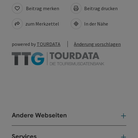
Beitrag merken
Beitrag drucken
zum Merkzettel
In der Nähe
powered by
TOURDATA
Änderung vorschlagen
Andere Webseiten
And
Services
Ser