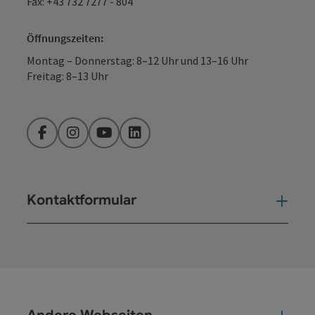
Fax: +43 732 7277 - 804
Öffnungszeiten:
Montag – Donnerstag: 8–12 Uhr und 13–16 Uhr
Freitag: 8–13 Uhr
Facebook
Instagram
YouTube
LinkedIn
Kontaktformular
Kont