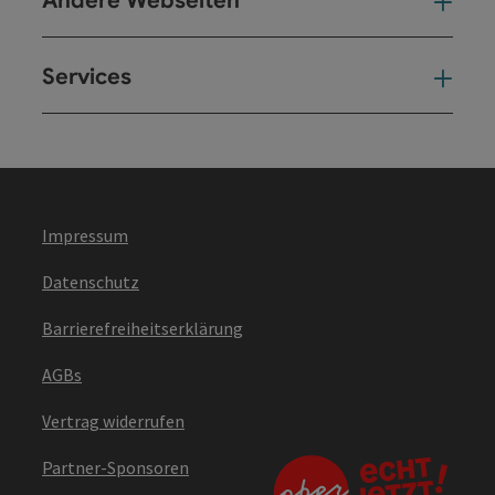
Andere Webseiten
And
Services
Ser
Impressum
Datenschutz
Barrierefreiheitserklärung
AGBs
Vertrag widerrufen
Partner-Sponsoren