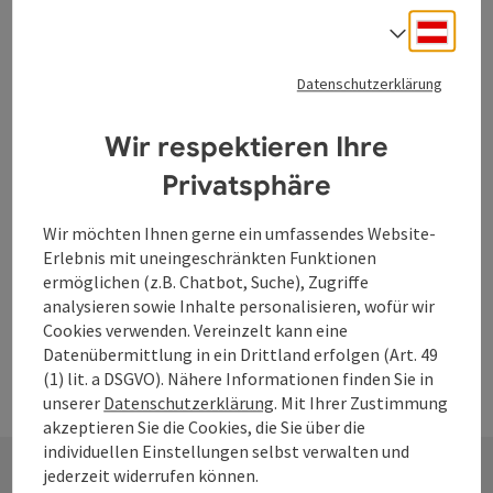
Versammlungshaus -
Deuts
Sprach
Keltendorf Mitterkirchen
Mitterkirchen im Machland
Datenschutzerklärung
Veranstaltungszentrum
Wir respektieren Ihre
Das gemütliche Versammlungshaus befindet sich im Bereich
der Jausenstation. Es ist für Feiern für bis zu 50 Personen
Privatsphäre
geeignet und steht den Gesellschaften exklusiv zur
Verfügung. Das Versammlungshaus kann für 100 € gemietet
Wir möchten Ihnen gerne ein umfassendes Website-
werden.
Erlebnis mit uneingeschränkten Funktionen
ermöglichen (z.B. Chatbot, Suche), Zugriffe
analysieren sowie Inhalte personalisieren, wofür wir
Cookies verwenden. Vereinzelt kann eine
Datenübermittlung in ein Drittland erfolgen (Art. 49
(1) lit. a DSGVO). Nähere Informationen finden Sie in
unserer
Datenschutzerklärung
. Mit Ihrer Zustimmung
akzeptieren Sie die Cookies, die Sie über die
individuellen Einstellungen selbst verwalten und
jederzeit widerrufen können.