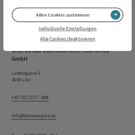
Kontakt
Allen Cookies zustimmen
Individuelle Einstellungen
Tourismusverband Donauregion
Alle Cookies deaktivieren
Oberösterreich
WGD Donau Oberösterreich Tourismus
GmbH
Lindengasse 9
4040 Linz
+43 732 7277 - 888
info@donauregion.at