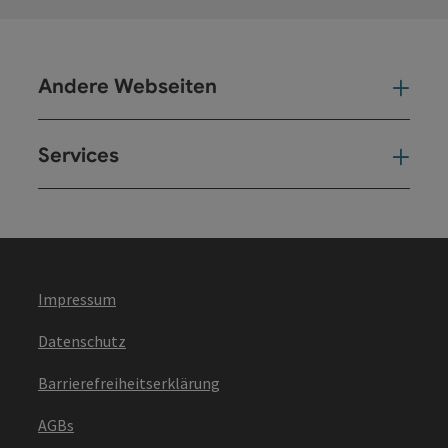
Andere Webseiten
And
Services
Ser
Impressum
Datenschutz
Barrierefreiheitserklärung
AGBs