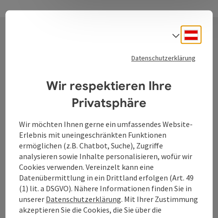
Deuts
Sprach
Kontakt
Datenschutzerklärung
Wir respektieren Ihre
Tourismusverband Donauregion
Privatsphäre
Oberösterreich
WGD Donau Oberösterreich Tourismus
Wir möchten Ihnen gerne ein umfassendes Website-
Erlebnis mit uneingeschränkten Funktionen
GmbH
ermöglichen (z.B. Chatbot, Suche), Zugriffe
analysieren sowie Inhalte personalisieren, wofür wir
Lindengasse 9
Cookies verwenden. Vereinzelt kann eine
4040 Linz
Datenübermittlung in ein Drittland erfolgen (Art. 49
(1) lit. a DSGVO). Nähere Informationen finden Sie in
+43 732 7277 - 888
unserer
Datenschutzerklärung
. Mit Ihrer Zustimmung
akzeptieren Sie die Cookies, die Sie über die