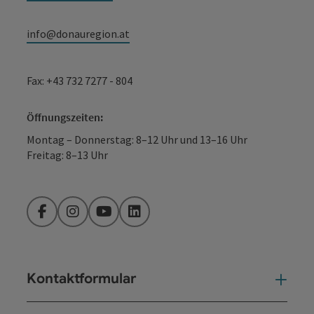
info@donauregion.at
Fax: +43 732 7277 - 804
Öffnungszeiten:
Montag – Donnerstag: 8–12 Uhr und 13–16 Uhr
Freitag: 8–13 Uhr
Facebook
Instagram
YouTube
LinkedIn
Kontaktformular
Kont