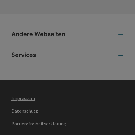
Andere Webseiten
And
Services
Ser
Impressum
Datenschutz
Barrierefreiheitserklärung