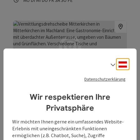
MO
DI
MI
DO
FR
SA
SO
FE
Standortgemeinde.
Deuts
Sprach
Beitrag merken
: Vermittlungsdrehscheibe Mitterkirch
Copyrig
Datenschutzerklärung
Vermittlungsdrehscheibe
Mitterkirchen
Wir respektieren Ihre
Die Informations-Oase am Donauradweg
Privatsphäre
Mitterkirchen im Machland
Wir möchten Ihnen gerne ein umfassendes Website-
Öffnungszeiten
Montag geöffnet
Dienstag geöffnet
Mittwoch geöffnet
Donnerstag geöffnet
Freitag geöffnet
Samstag geöffnet
Sonntag geöffnet
Feiertag geöffnet
MO
DI
MI
DO
FR
SA
SO
FE
Erlebnis mit uneingeschränkten Funktionen
ermöglichen (z.B. Chatbot, Suche), Zugriffe