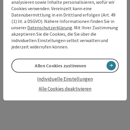
analysieren sowie Inhalte personalisieren, wofür wir
Cookies verwenden. Vereinzelt kann eine
Datenübermittlung in ein Drittland erfolgen (Art. 49
(1) lit. a DSGVO). Nähere Informationen finden Sie in
unserer
Datenschutzerklärung
. Mit Ihrer Zustimmung
akzeptieren Sie die Cookies, die Sie über die
Beitrag merken
: Volksschule Mitterkirchen
Copyrig
individuellen Einstellungen selbst verwalten und
jederzeit widerrufen können.
Volksschule Mitterkirchen
Die Volksschule Mitterkirchen ist sehr liebevoll
Allen Cookies zustimmen
eingerichtet. Die Kinder lernen einen guten Umgang mit
Anderen und den Mitmenschen.
Mitterkirchen im Machland
Individuelle Einstellungen
Öffnungszeiten
Montag geöffnet
Dienstag geöffnet
Mittwoch geöffnet
Donnerstag geöffnet
Freitag geöffnet
Feiertag geöffnet
MO
DI
MI
DO
FR
FE
Alle Cookies deaktivieren