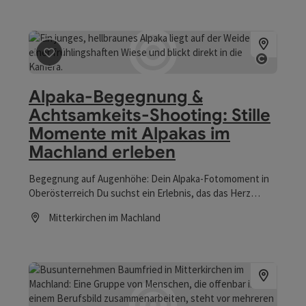
Beitrag merken
: Alpaka-Begegnung & Achtsamkeits-Sh
Copyrig
Alpaka-Begegnung &
Achtsamkeits-Shooting: Stille
Momente mit Alpakas im
Machland erleben
Begegnung auf Augenhöhe: Dein Alpaka-Fotomoment in
Oberösterreich Du suchst ein Erlebnis, das das Herz
berührt? Vergiss den Alltag und lass dich auf das
Mitterkirchen im Machland
feinfühlige Wesen der Alpakas ein. In Mitterkirchen, eine
Öffnungszeiten
kurze Fahrstrecke von Linz, biete ich dir eine besondere
Form der Tierbegegnung. Bei meinen begleiteten Alpaka-
Fotoshooting kombinieren wir die Ruhe dieser
faszinierenden Tiere mit authentischer Fotografie. Ganz
ohne Zeitdruck und in entspannter Atmosphäre